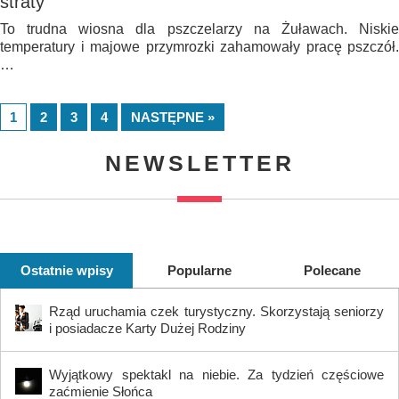
straty
To trudna wiosna dla pszczelarzy na Żuławach. Niskie
temperatury i majowe przymrozki zahamowały pracę pszczół.
…
1
2
3
4
NASTĘPNE »
NEWSLETTER
Ostatnie wpisy
Popularne
Polecane
Rząd uruchamia czek turystyczny. Skorzystają seniorzy
i posiadacze Karty Dużej Rodziny
Wyjątkowy spektakl na niebie. Za tydzień częściowe
zaćmienie Słońca