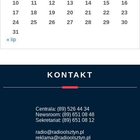
10
11
12
13
14
15
16
17
18
19
20
21
22
23
24
25
26
27
28
29
30
31
« lip
KONTAKT
Centrala: (89) 526 44 34
Newsroom: (89) 651 08 48
Sekretariat: (89) 651 08 12
radio@radioolsztyn.pl
reklama@radioolsztyn.pl