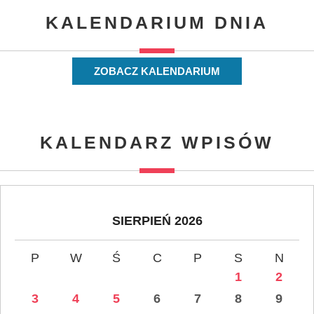
KALENDARIUM DNIA
ZOBACZ KALENDARIUM
KALENDARZ WPISÓW
SIERPIEŃ 2026
P
W
Ś
C
P
S
N
1
2
3
4
5
6
7
8
9