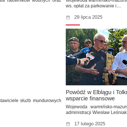
dla ratowników wodnych oraz
Wojewoda warmińsko-mazurski
ws. opłat za parkowanie i…
29 lipca 2025
Powódź w Elblągu i Tolk
wsparcie finansowe
tawiciele służb mundurowych
Wojewoda warmińsko-mazurs
administracji Wiesław Leśniak
17 lutego 2025