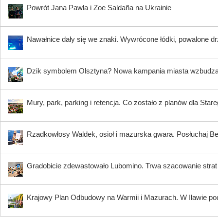
Powrót Jana Pawła i Zoe Saldaña na Ukrainie
Nawałnice dały się we znaki. Wywrócone łódki, powalone dr
Dzik symbolem Olsztyna? Nowa kampania miasta wzbudz
Mury, park, parking i retencja. Co zostało z planów dla Star
Rzadkowłosy Waldek, osioł i mazurska gwara. Posłuchaj B
Gradobicie zdewastowało Lubomino. Trwa szacowanie strat
Krajowy Plan Odbudowy na Warmii i Mazurach. W Iławie p