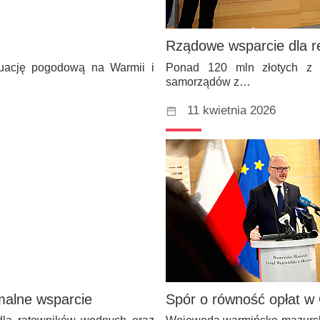
Rządowe wsparcie dla re
ytuację pogodową na Warmii i
Ponad 120 mln złotych z P
samorządów z…
11 kwietnia 2026
alne wsparcie
Spór o równość opłat w