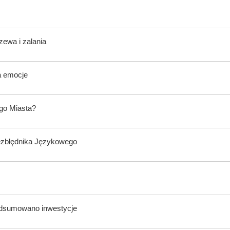
zewa i zalania
a emocje
ego Miasta?
ezbłędnika Językowego
odsumowano inwestycje