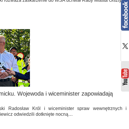
 rozważa zaskarżenie do WSA uchwał Rady Miasta Olsztyna
micku. Wojewoda i wiceminister zapowiadają
ki Radosław Król i wiceminister spraw wewnętrznych i
iewicz odwiedzili dotknięte nocną…