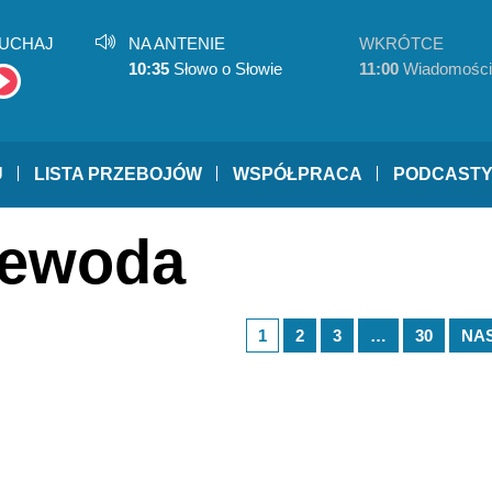
UCHAJ
NA ANTENIE
WKRÓTCE
10:35
Słowo o Słowie
11:00
Wiadomości
U
LISTA PRZEBOJÓW
WSPÓŁPRACA
PODCAST
jewoda
1
2
3
…
30
NA