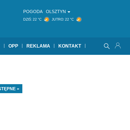
POGODA
OLSZTYN
DZIŚ:
22 °C
JUTRO:
22 °C
Y
OPP
REKLAMA
KONTAKT
STĘPNE »