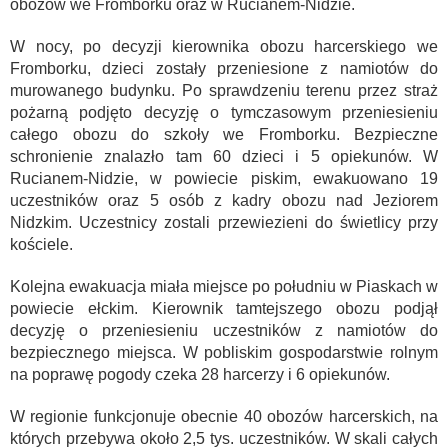
obozów we Fromborku oraz w Rucianem-Nidzie.
W nocy, po decyzji kierownika obozu harcerskiego we
Fromborku, dzieci zostały przeniesione z namiotów do
murowanego budynku. Po sprawdzeniu terenu przez straż
pożarną podjęto decyzję o tymczasowym przeniesieniu
całego obozu do szkoły we Fromborku. Bezpieczne
schronienie znalazło tam 60 dzieci i 5 opiekunów. W
Rucianem-Nidzie, w powiecie piskim, ewakuowano 19
uczestników oraz 5 osób z kadry obozu nad Jeziorem
Nidzkim. Uczestnicy zostali przewiezieni do świetlicy przy
kościele.
Kolejna ewakuacja miała miejsce po południu w Piaskach w
powiecie ełckim. Kierownik tamtejszego obozu podjął
decyzję o przeniesieniu uczestników z namiotów do
bezpiecznego miejsca. W pobliskim gospodarstwie rolnym
na poprawę pogody czeka 28 harcerzy i 6 opiekunów.
W regionie funkcjonuje obecnie 40 obozów harcerskich, na
których przebywa około 2,5 tys. uczestników. W skali całych