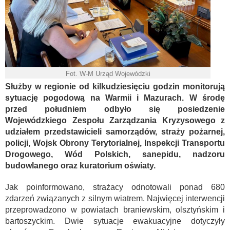
Fot. W-M Urząd Wojewódzki
Służby w regionie od kilkudziesięciu godzin monitorują
sytuację pogodową na Warmii i Mazurach. W środę
przed południem odbyło się posiedzenie
Wojewódzkiego Zespołu Zarządzania Kryzysowego z
udziałem przedstawicieli samorządów, straży pożarnej,
policji, Wojsk Obrony Terytorialnej, Inspekcji Transportu
Drogowego, Wód Polskich, sanepidu, nadzoru
budowlanego oraz kuratorium oświaty.
Jak poinformowano, strażacy odnotowali ponad 680
zdarzeń związanych z silnym wiatrem. Najwięcej interwencji
przeprowadzono w powiatach braniewskim, olsztyńskim i
bartoszyckim. Dwie sytuacje ewakuacyjne dotyczyły