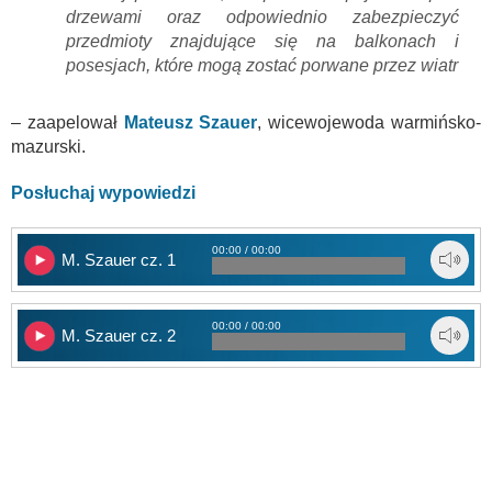
drzewami oraz odpowiednio zabezpieczyć
przedmioty znajdujące się na balkonach i
posesjach, które mogą zostać porwane przez wiatr
– zaapelował
Mateusz Szauer
, wicewojewoda warmińsko-
mazurski.
Posłuchaj wypowiedzi
00:00 / 00:00
M. Szauer cz. 1
00:00 / 00:00
M. Szauer cz. 2