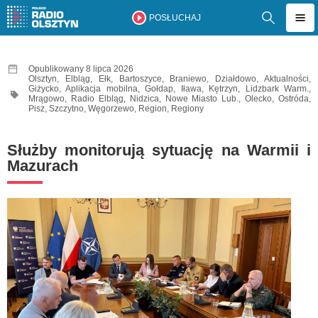
POSŁUCHAJ
Opublikowany 8 lipca 2026
Olsztyn
,
Elbląg
,
Ełk
,
Bartoszyce
,
Braniewo
,
Działdowo
,
Aktualności
,
Giżycko
,
Aplikacja mobilna
,
Gołdap
,
Iława
,
Kętrzyn
,
Lidzbark Warm.
,
Mrągowo
,
Radio Elbląg
,
Nidzica
,
Nowe Miasto Lub.
,
Olecko
,
Ostróda
,
Pisz
,
Szczytno
,
Węgorzewo
,
Region
,
Regiony
Służby monitorują sytuację na Warmii i
Mazurach