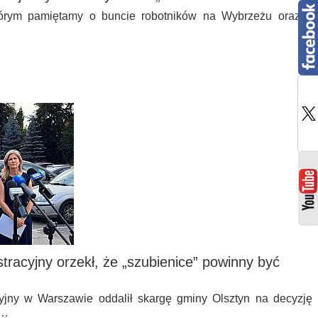
tórym pamiętamy o buncie robotników na Wybrzeżu oraz o
racyjny orzekł, że „szubienice” powinny być
jny w Warszawie oddalił skargę gminy Olsztyn na decyzję
ł…