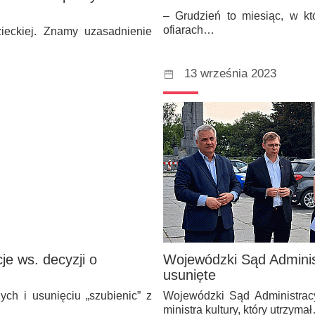
– Grudzień to miesiąc, w k
ofiarach…
ieckiej. Znamy uzasadnienie
13 września 2023
je ws. decyzji o
Wojewódzki Sąd Administ
usunięte
ch i usunięciu „szubienic” z
Wojewódzki Sąd Administracy
ministra kultury, który utrzyma