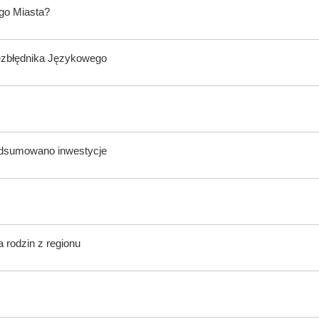
ego Miasta?
ezbłędnika Językowego
odsumowano inwestycje
 rodzin z regionu