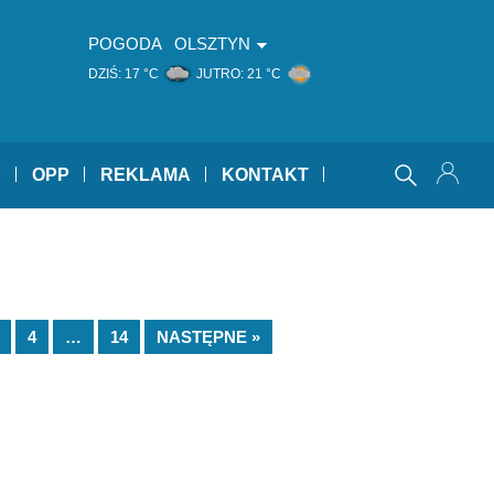
POGODA
OLSZTYN
DZIŚ:
17 °C
JUTRO:
21 °C
Y
OPP
REKLAMA
KONTAKT
4
…
14
NASTĘPNE »