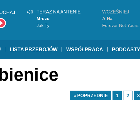
TERAZ NA ANTENIE
WCZEŚNIEJ
UCHAJ
Mrozu
A-Ha
Jak Ty
Forever Not Yours
U
LISTA PRZEBOJÓW
WSPÓŁPRACA
PODCAST
bienice
« POPRZEDNIE
1
2
3