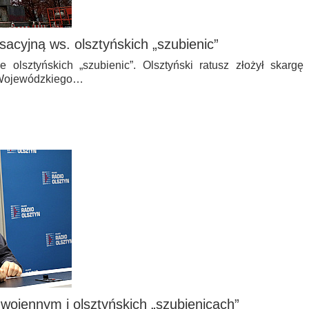
sacyjną ws. olsztyńskich „szubienic”
 olsztyńskich „szubienic”. Olsztyński ratusz złożył skargę
 Wojewódzkiego…
 wojennym i olsztyńskich „szubienicach”