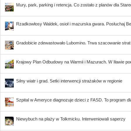
Mury, park, parking i retencja. Co zostało z planów dla Star
Rzadkowłosy Waldek, osioł i mazurska gwara. Posłuchaj B
Gradobicie zdewastowało Lubomino. Trwa szacowanie strat
Krajowy Plan Odbudowy na Warmii i Mazurach. W Iławie p
Silny wiatr i grad. Setki interwencji strażaków w regionie
Szpital w Ameryce diagnozuje dzieci z FASD. To program dla
Niewybuch na plaży w Tolkmicku. Interweniowali saperzy