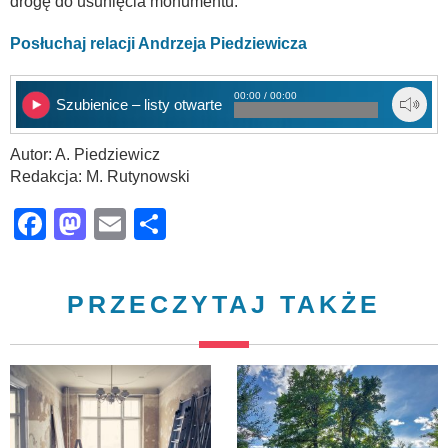
drogę do usunięcia monumentu.
Posłuchaj relacji Andrzeja Piedziewicza
00:00 / 00:00
Szubienice – listy otwarte i konkurs
Autor: A. Piedziewicz
Redakcja: M. Rutynowski
Facebook
Mastodon
Email
Share
PRZECZYTAJ TAKŻE