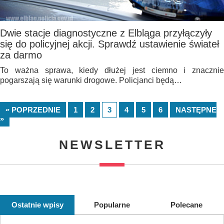
Dwie stacje diagnostyczne z Elbląga przyłączyły
się do policyjnej akcji. Sprawdź ustawienie świateł
za darmo
To ważna sprawa, kiedy dłużej jest ciemno i znacznie
pogarszają się warunki drogowe. Policjanci będą…
« POPRZEDNIE
1
2
3
4
5
6
NASTĘPNE
»
NEWSLETTER
Ostatnie wpisy
Popularne
Polecane