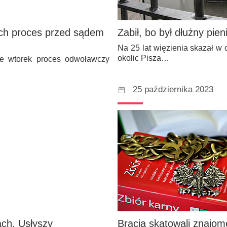
 ich proces przed sądem
Zabił, bo był dłużny pie
Na 25 lat więzienia skazał 
okolic Pisza…
e wtorek proces odwoławczy
25 października 2023
ach. Usłyszy
Bracia skatowali znajo