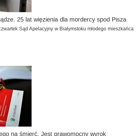
niądze. 25 lat więzienia dla mordercy spod Pisza
w czwartek Sąd Apelacyjny w Białymstoku młodego mieszkańca
mego na śmierć. Jest prawomocny wyrok