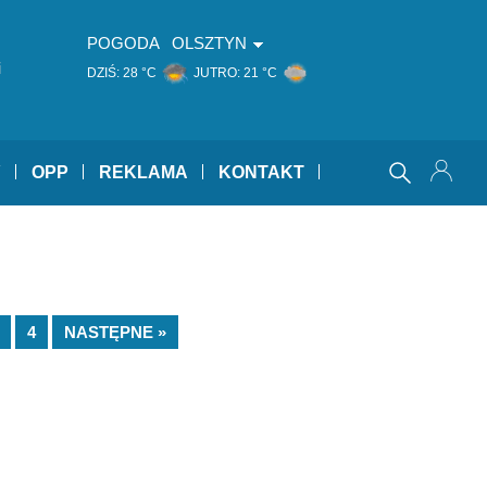
POGODA
OLSZTYN
i
DZIŚ:
28 °C
JUTRO:
21 °C
Y
OPP
REKLAMA
KONTAKT
4
NASTĘPNE »