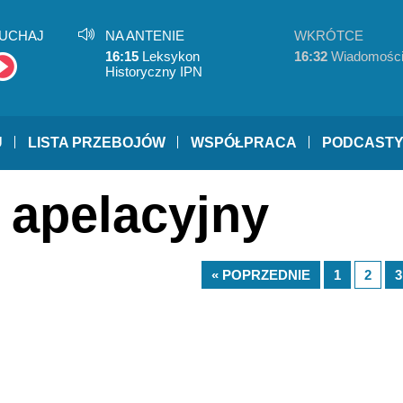
UCHAJ
NA ANTENIE
WKRÓTCE
16:15
Leksykon
16:32
Wiadomośc
Historyczny IPN
U
LISTA PRZEBOJÓW
WSPÓŁPRACA
PODCAST
 apelacyjny
« POPRZEDNIE
1
2
3