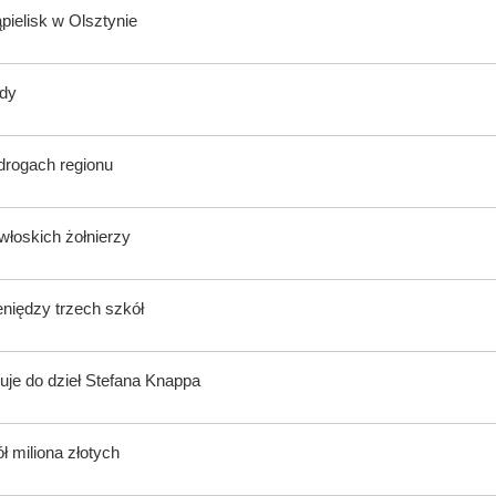
ąpielisk w Olsztynie
ody
 drogach regionu
włoskich żołnierzy
eniędzy trzech szkół
uje do dzieł Stefana Knappa
ł miliona złotych