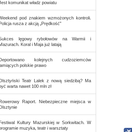
Jest komunikat władz powiatu
Weekend pod znakiem wzmożonych kontroli.
Policja rusza z akcją „Prędkość”
Sukces lęgowy rybołowów na Warmii i
Mazurach. Koral i Maja już latają
Deportowano kolejnych cudzoziemców
łamiących polskie prawo
Olsztyński Teatr Lalek z nową siedzibą? Ma
być warta nawet 100 mln zł
Rowerowy Raport. Niebezpieczne miejsca w
Olsztynie
Festiwal Kultury Mazurskiej w Sorkwitach. W
programie muzyka, teatr i warsztaty