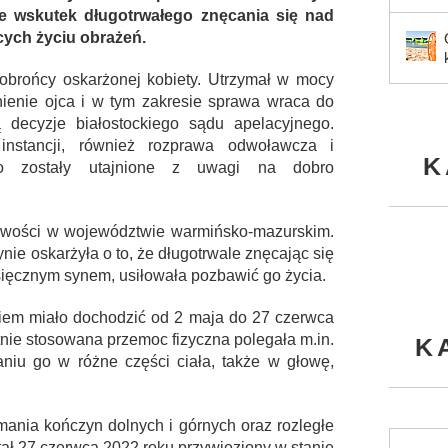
re wskutek długotrwałego znęcania się nad
ych życiu obrażeń.
 obrońcy oskarżonej kobiety. Utrzymał w mocy
nienie ojca i w tym zakresie sprawa wraca do
decyzje białostockiego sądu apelacyjnego.
nstancji, również rozprawa odwoławcza i
K
go zostały utajnione z uwagi na dobro
cowości w województwie warmińsko-mazurskim.
ie oskarżyła o to, że długotrwale znęcając się
ięcznym synem, usiłowała pozbawić go życia.
iem miało dochodzić od 2 maja do 27 czerwca
tnie stosowana przemoc fizyczna polegała m.in.
K
aniu go w różne części ciała, także w głowę,
mania kończyn dolnych i górnych oraz rozległe
tał 27 czerwca 2022 roku przywieziony w stanie