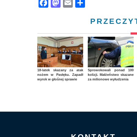
Facebook
Mastodon
Email
Share
PRZECZY
18-latek skazany za atak
Sprowokowali ponad 100
nożem w Pasłęku. Zapadł
kolizji. Małżeństwo skazane
wyrok w głośnej sprawie
za milionowe wyłudzenia
KONTAKT