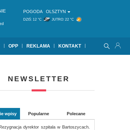
NIE
POGODA
OLSZTYN
DZIŚ:
12 °C
JUTRO:
22 °C
zd
Y
OPP
REKLAMA
KONTAKT
NEWSLETTER
ie wpisy
Popularne
Polecane
Rezygnacja dyrektor szpitala w Bartoszycach.