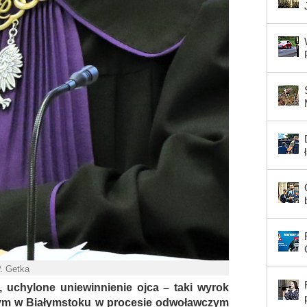
P. Getka
i, uchylone uniewinnienie ojca – taki wyrok
ym w Białymstoku w procesie odwoławczym