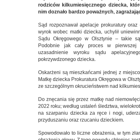
rodziców kilkumiesięcznego dziecka, któ
nim doznało bardzo poważnych, zagrażając
Sąd rozpoznawał apelacje prokuratury oraz
wyrok wobec matki dziecka, uchylił uniewin
Sądu Okręgowego w Olsztynie – takie są 
Podobnie jak cały proces w pierwszej i
uzasadnienie wyroku sądu apelacyjne
pokrzywdzonego dziecka.
Oskarżeni są mieszkańcami jednej z miejs
Matkę dziecka Prokuratura Okręgowa w Olsztyn
ze szczególnym okrucieństwem nad kilkumies
Do znęcania się przez matkę nad niemowlęc
2022 roku; według ustaleń śledztwa, wielokro
na szarpaniu dziecka za ręce i nogi, uderz
przyduszaniu oraz rzucaniu dzieckiem.
Spowodowało to liczne obrażenia, w tym zła
obrażenia głowy. Z tego powodu chłopiec zos