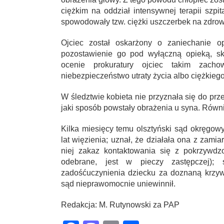
ciężkim na oddział intensywnej terapii szpi
spowodowały tzw. ciężki uszczerbek na zdrowi
Ojciec został oskarżony o zaniechanie o
pozostawienie go pod wyłączną opieką, s
ocenie prokuratury ojciec takim zacho
niebezpieczeństwo utraty życia albo ciężkieg
W śledztwie kobieta nie przyznała się do prz
jaki sposób powstały obrażenia u syna. Równie
Kilka miesięcy temu olsztyński sąd okręgo
lat więzienia; uznał, że działała ona z zam
niej zakaz kontaktowania się z pokrzywdz
odebrane, jest w pieczy zastępczej);
zadośćuczynienia dziecku za doznaną krzywd
sąd nieprawomocnie uniewinnił.
Redakcja: M. Rutynowski za PAP