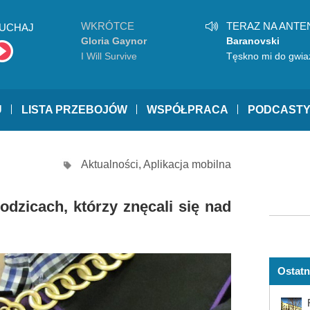
WKRÓTCE
TERAZ NA ANTE
UCHAJ
Gloria Gaynor
Baranovski
I Will Survive
Tęskno mi do gwia
U
LISTA PRZEBOJÓW
WSPÓŁPRACA
PODCAST
Aktualności
,
Aplikacja mobilna
dzicach, którzy znęcali się nad
Ostatn