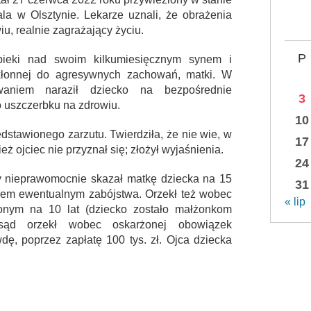
tala w Olsztynie. Lekarze uznali, że obrażenia
u, realnie zagrażający życiu.
P
pieki nad swoim kilkumiesięcznym synem i
kłonnej do agresywnych zachowań, matki. W
waniem naraził dziecko na bezpośrednie
3
o uszczerbku na zdrowiu.
10
edstawionego zarzutu. Twierdziła, że nie wie, w
17
ż ojciec nie przyznał się; złożył wyjaśnienia.
24
wy nieprawomocnie skazał matkę dziecka na 15
31
iarem ewentualnym zabójstwa. Orzekł też wobec
« lip
onym na 10 lat (dziecko zostało małżonkom
 sąd orzekł wobec oskarżonej obowiązek
ę, poprzez zapłatę 100 tys. zł. Ojca dziecka