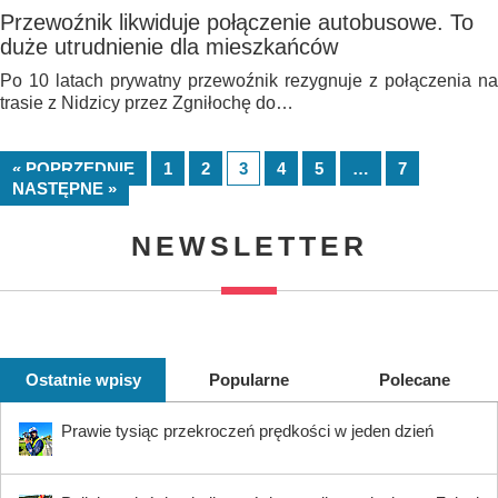
Przewoźnik likwiduje połączenie autobusowe. To
duże utrudnienie dla mieszkańców
Po 10 latach prywatny przewoźnik rezygnuje z połączenia na
trasie z Nidzicy przez Zgniłochę do…
« POPRZEDNIE
1
2
3
4
5
…
7
NASTĘPNE »
NEWSLETTER
Ostatnie wpisy
Popularne
Polecane
Prawie tysiąc przekroczeń prędkości w jeden dzień