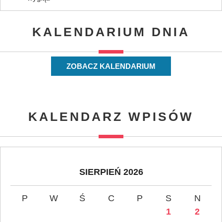
KALENDARIUM DNIA
ZOBACZ KALENDARIUM
KALENDARZ WPISÓW
SIERPIEŃ 2026
P
W
Ś
C
P
S
N
1
2