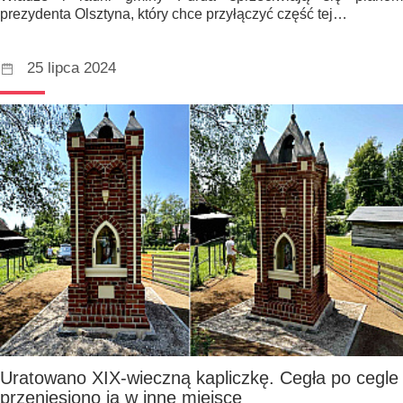
prezydenta Olsztyna, który chce przyłączyć część tej…
25 lipca 2024
Uratowano XIX-wieczną kapliczkę. Cegła po cegle
przeniesiono ją w inne miejsce