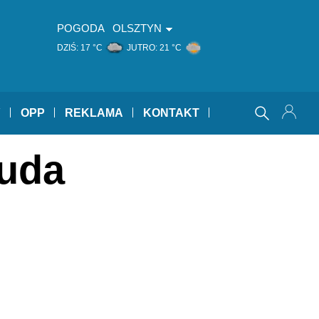
POGODA
OLSZTYN
DZIŚ:
17 °C
JUTRO:
21 °C
Y
OPP
REKLAMA
KONTAKT
Duda