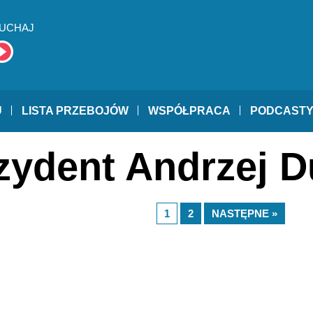
UCHAJ
U
LISTA PRZEBOJÓW
WSPÓŁPRACA
PODCAST
ezydent Andrzej 
1
2
NASTĘPNE »