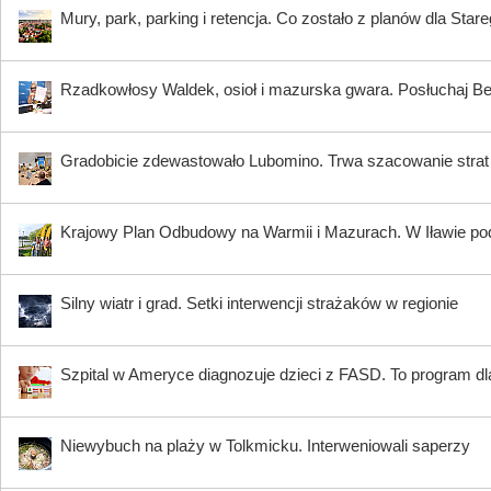
Mury, park, parking i retencja. Co zostało z planów dla Star
Rzadkowłosy Waldek, osioł i mazurska gwara. Posłuchaj B
Gradobicie zdewastowało Lubomino. Trwa szacowanie strat
Krajowy Plan Odbudowy na Warmii i Mazurach. W Iławie p
Silny wiatr i grad. Setki interwencji strażaków w regionie
Szpital w Ameryce diagnozuje dzieci z FASD. To program dla
Niewybuch na plaży w Tolkmicku. Interweniowali saperzy