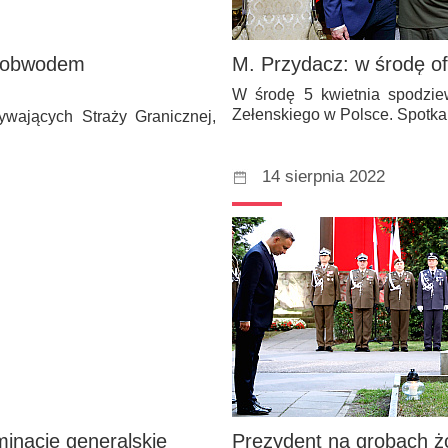
z obwodem
M. Przydacz: w środę of
W środę 5 kwietnia spodziew
Zełenskiego w Polsce. Spotk
ywających Straży Granicznej,
14 sierpnia 2022
inacje generalskie
Prezydent na grobach żoł