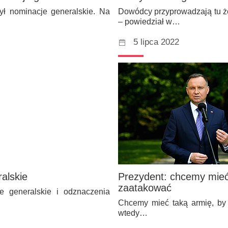
ł nominacje generalskie. Na
Dowódcy przyprowadzają tu żoł
– powiedział w…
5 lipca 2022
ralskie
Prezydent: chcemy mieć 
zaatakować
je generalskie i odznaczenia
Chcemy mieć taką armię, by 
wtedy…