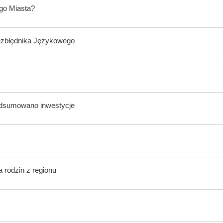
ego Miasta?
ezbłędnika Językowego
odsumowano inwestycje
 rodzin z regionu