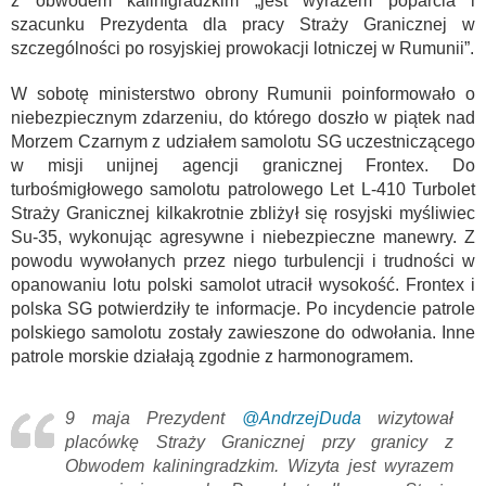
z obwodem kalinigradzkim „jest wyrazem poparcia i
szacunku Prezydenta dla pracy Straży Granicznej w
szczególności po rosyjskiej prowokacji lotniczej w Rumunii”.
W sobotę ministerstwo obrony Rumunii poinformowało o
niebezpiecznym zdarzeniu, do którego doszło w piątek nad
Morzem Czarnym z udziałem samolotu SG uczestniczącego
w misji unijnej agencji granicznej Frontex. Do
turbośmigłowego samolotu patrolowego Let L-410 Turbolet
Straży Granicznej kilkakrotnie zbliżył się rosyjski myśliwiec
Su-35, wykonując agresywne i niebezpieczne manewry. Z
powodu wywołanych przez niego turbulencji i trudności w
opanowaniu lotu polski samolot utracił wysokość. Frontex i
polska SG potwierdziły te informacje. Po incydencie patrole
polskiego samolotu zostały zawieszone do odwołania. Inne
patrole morskie działają zgodnie z harmonogramem.
9 maja Prezydent
@AndrzejDuda
wizytował
placówkę Straży Granicznej przy granicy z
Obwodem kaliningradzkim. Wizyta jest wyrazem