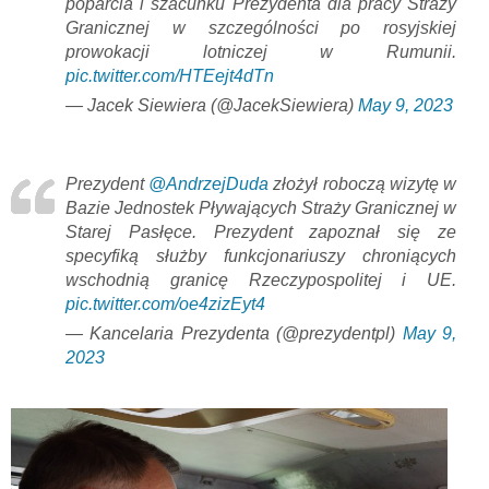
poparcia i szacunku Prezydenta dla pracy Straży
Granicznej w szczególności po rosyjskiej
prowokacji lotniczej w Rumunii.
pic.twitter.com/HTEejt4dTn
— Jacek Siewiera (@JacekSiewiera)
May 9, 2023
Prezydent
@AndrzejDuda
złożył roboczą wizytę w
Bazie Jednostek Pływających Straży Granicznej w
Starej Pasłęce. Prezydent zapoznał się ze
specyfiką służby funkcjonariuszy chroniących
wschodnią granicę Rzeczypospolitej i UE.
pic.twitter.com/oe4zizEyt4
— Kancelaria Prezydenta (@prezydentpl)
May 9,
2023