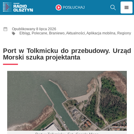
POSŁUCHAJ
Opublikowany 8 lipca 2026
Elbląg
,
Polecane
,
Braniewo
,
Aktualności
,
Aplikacja mobilna
,
Regiony
Port w Tolkmicku do przebudowy. Urząd
Morski szuka projektanta