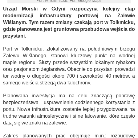
Port w Tolkmicku. Fot. Google Maps
Urząd Morski w Gdyni rozpoczyna kolejny etap
modernizacji infrastruktury portowej na Zalewie
Wiślanym. Tym razem zmiany czekają port w Tolkmicku,
gdzie planowana jest gruntowna przebudowa wejścia do
przystani.
Port w Tolkmicku, zlokalizowany na południowym brzegu
Zalewu Wiślanego, stanowi kluczowy punkt na wodnej
mapie regionu. Służy przede wszystkim lokalnym rybakom
oraz pasjonatom żeglarstwa. Obecnie do przystani prowadzi
tor wodny o długości około 700 i szerokości 40 metrów, a
samego wejścia strzegą dwa falochrony.
Planowana inwestycja ma na celu znaczącą poprawę
bezpieczeństwa i usprawnienie codziennego korzystania z
portu. Nowa infrastruktura zostanie lepiej przygotowana na
trudne warunki atmosferyczne i silne falowanie, które często
dają się we znaki na zalewie.
Zakres planowanych prac obejmuje m.in.: rozbudowę