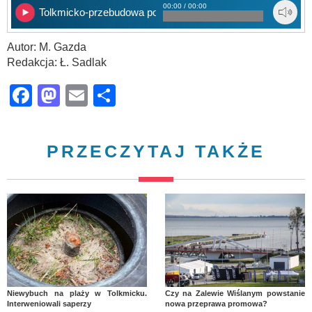
00:00 / 00:00
Tolkmicko-przebudowa portu
Autor: M. Gazda
Redakcja: Ł. Sadlak
Facebook
Mastodon
Email
Share
PRZECZYTAJ TAKŻE
Niewybuch na plaży w Tolkmicku.
Czy na Zalewie Wiślanym powstanie
Interweniowali saperzy
nowa przeprawa promowa?