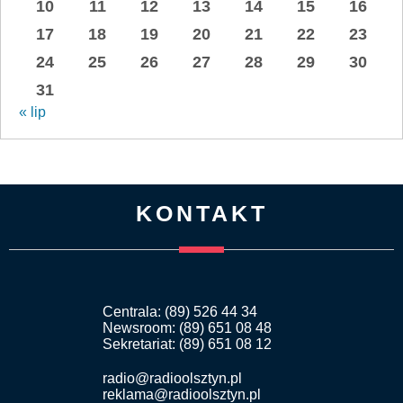
10
11
12
13
14
15
16
17
18
19
20
21
22
23
24
25
26
27
28
29
30
31
« lip
KONTAKT
Centrala: (89) 526 44 34
Newsroom: (89) 651 08 48
Sekretariat: (89) 651 08 12
radio@radioolsztyn.pl
reklama@radioolsztyn.pl