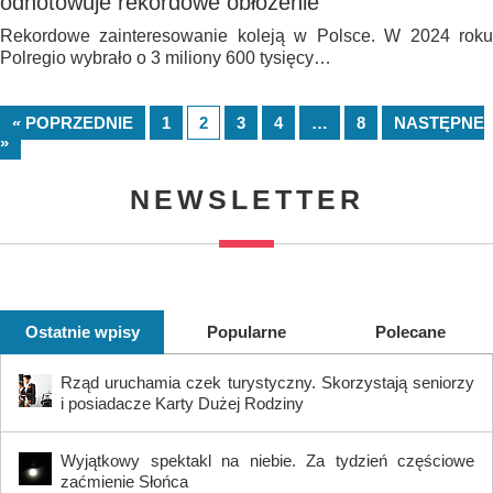
odnotowuje rekordowe obłożenie
Rekordowe zainteresowanie koleją w Polsce. W 2024 roku
Polregio wybrało o 3 miliony 600 tysięcy…
« POPRZEDNIE
1
2
3
4
…
8
NASTĘPNE
»
NEWSLETTER
Ostatnie wpisy
Popularne
Polecane
Rząd uruchamia czek turystyczny. Skorzystają seniorzy
i posiadacze Karty Dużej Rodziny
Wyjątkowy spektakl na niebie. Za tydzień częściowe
zaćmienie Słońca