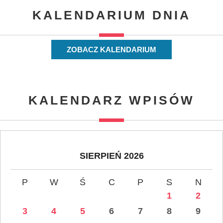
KALENDARIUM DNIA
ZOBACZ KALENDARIUM
KALENDARZ WPISÓW
SIERPIEŃ 2026
P
W
Ś
C
P
S
N
1
2
3
4
5
6
7
8
9