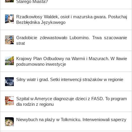
Starego Miasta?
Rzadkowłosy Waldek, osioł i mazurska gwara. Posłuchaj
Bezbłędnika Językowego
Gradobicie zdewastowało Lubomino. Trwa szacowanie
strat
Krajowy Plan Odbudowy na Warmii i Mazurach. W Iławie
podsumowano inwestycje
Silny wiatr i grad. Setki interwencji strażaków w regionie
Szpital w Ameryce diagnozuje dzieci z FASD. To program
dla rodzin z regionu
Niewybuch na plaży w Tolkmicku. Interweniowali saperzy