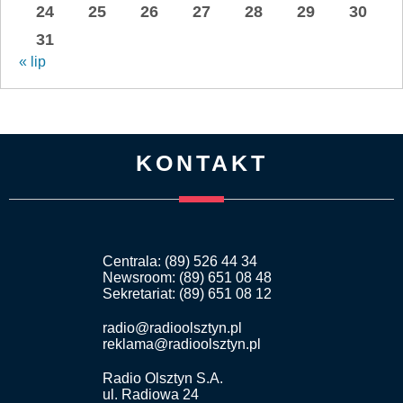
24
25
26
27
28
29
30
31
« lip
KONTAKT
Centrala: (89) 526 44 34
Newsroom: (89) 651 08 48
Sekretariat: (89) 651 08 12
radio@radioolsztyn.pl
reklama@radioolsztyn.pl
Radio Olsztyn S.A.
ul. Radiowa 24