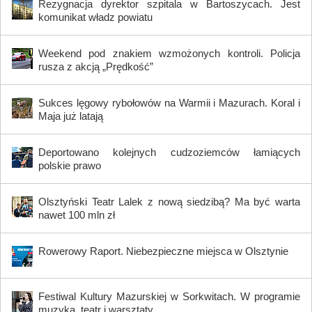
Rezygnacja dyrektor szpitala w Bartoszycach. Jest
komunikat władz powiatu
Weekend pod znakiem wzmożonych kontroli. Policja
rusza z akcją „Prędkość”
Sukces lęgowy rybołowów na Warmii i Mazurach. Koral i
Maja już latają
Deportowano kolejnych cudzoziemców łamiących
polskie prawo
Olsztyński Teatr Lalek z nową siedzibą? Ma być warta
nawet 100 mln zł
Rowerowy Raport. Niebezpieczne miejsca w Olsztynie
Festiwal Kultury Mazurskiej w Sorkwitach. W programie
muzyka, teatr i warsztaty