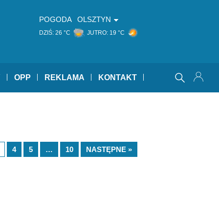
POGODA
OLSZTYN
DZIŚ:
26 °C
JUTRO:
19 °C
Y
OPP
REKLAMA
KONTAKT
4
5
…
10
NASTĘPNE »