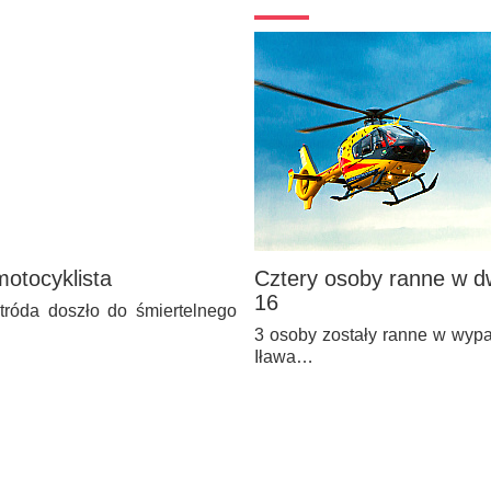
motocyklista
Cztery osoby ranne w d
16
tróda doszło do śmiertelnego
3 osoby zostały ranne w wyp
Iława…