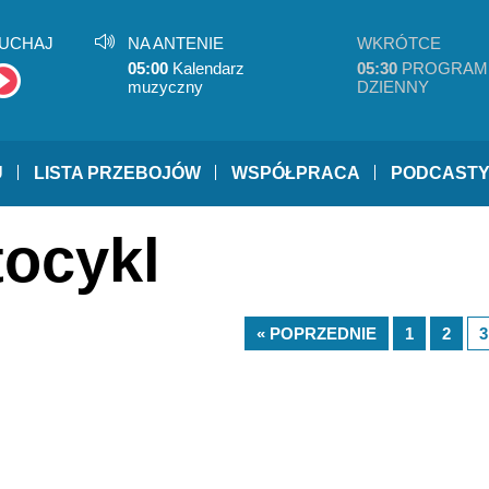
UCHAJ
NA ANTENIE
WKRÓTCE
05:00
Kalendarz
05:30
PROGRAM
muzyczny
DZIENNY
U
LISTA PRZEBOJÓW
WSPÓŁPRACA
PODCAST
tocykl
« POPRZEDNIE
1
2
3