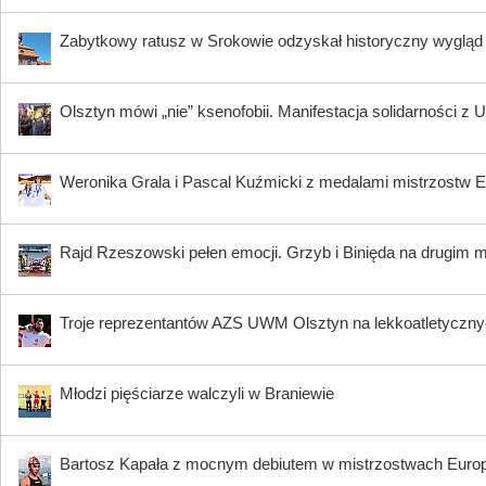
Zabytkowy ratusz w Srokowie odzyskał historyczny wygląd
Olsztyn mówi „nie” ksenofobii. Manifestacja solidarności z 
Weronika Grala i Pascal Kuźmicki z medalami mistrzostw 
Rajd Rzeszowski pełen emocji. Grzyb i Binięda na drugim m
Troje reprezentantów AZS UWM Olsztyn na lekkoatletyczn
Młodzi pięściarze walczyli w Braniewie
Bartosz Kapała z mocnym debiutem w mistrzostwach Euro