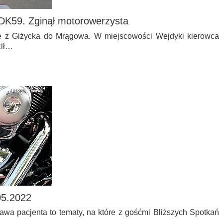
DK59. Zginął motorowerzysta
e z Giżycka do Mrągowa. W miejscowości Wejdyki kierowca
cił…
05.2022
awa pacjenta to tematy, na które z gośćmi Bliższych Spotkań