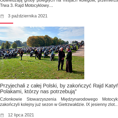
Odwiedzają groby poległych na misjach kolegów, przemierzaj
Trwa 3. Rajd Motocyklowy…
3 października 2021
Przyjechali z całej Polski, by zakończyć Rajd Katy
Polakami, którzy nas potrzebują”
Członkowie Stowarzyszenia Międzynarodowego Motocy
zakończyli kolejny już sezon w Gietrzwałdzie. IX jesienny zlot
12 lipca 2021