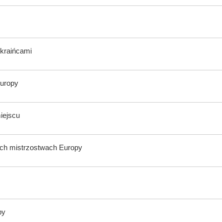
Ukraińcami
Europy
iejscu
ych mistrzostwach Europy
py