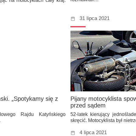
ąc na motocyklach cały kraj.
31 lipca 2021
ński. „Spotykamy się z
Pijany motocyklista spo
przed sądem
klowego Rajdu Katyńskiego
52-latek kierujący jednośla
…
skręcić. Motocyklista był niet
4 lipca 2021