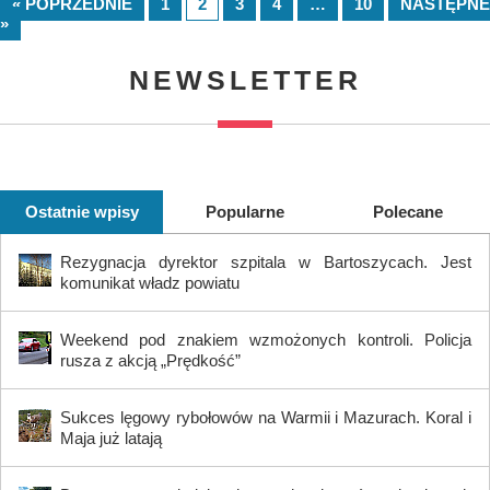
« POPRZEDNIE
1
2
3
4
…
10
NASTĘPNE
»
NEWSLETTER
Ostatnie wpisy
Popularne
Polecane
Rezygnacja dyrektor szpitala w Bartoszycach. Jest
komunikat władz powiatu
Weekend pod znakiem wzmożonych kontroli. Policja
rusza z akcją „Prędkość”
Sukces lęgowy rybołowów na Warmii i Mazurach. Koral i
Maja już latają