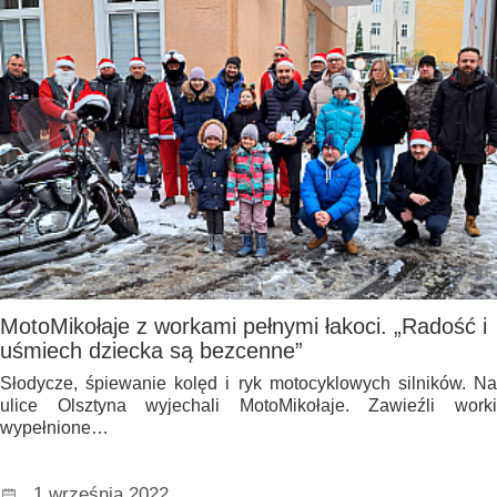
MotoMikołaje z workami pełnymi łakoci. „Radość i
uśmiech dziecka są bezcenne”
Słodycze, śpiewanie kolęd i ryk motocyklowych silników. Na
ulice Olsztyna wyjechali MotoMikołaje. Zawieźli worki
wypełnione…
1 września 2022