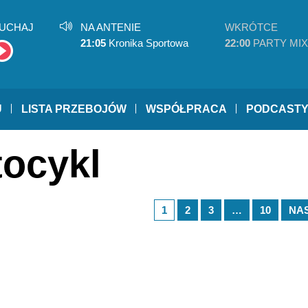
UCHAJ
NA ANTENIE
WKRÓTCE
21:05
Kronika Sportowa
22:00
PARTY MIX
U
LISTA PRZEBOJÓW
WSPÓŁPRACA
PODCAST
tocykl
1
2
3
…
10
NA