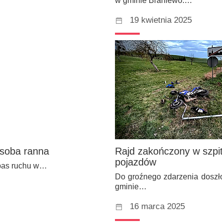
w gminie Braniewo.…
19 kwietnia 2025
osoba ranna
Rajd zakończony w szpit
pojazdów
n pas ruchu w…
Do groźnego zdarzenia doszł
gminie…
16 marca 2025