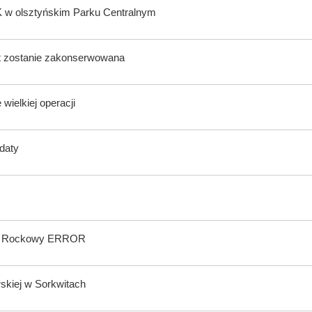
K w olsztyńskim Parku Centralnym
lat zostanie zakonserwowana
wielkiej operacji
ndaty
wal Rockowy ERROR
rskiej w Sorkwitach