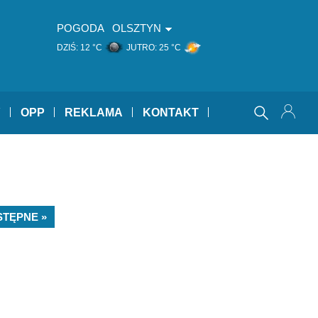
POGODA
OLSZTYN
DZIŚ:
12 °C
JUTRO:
25 °C
Y
OPP
REKLAMA
KONTAKT
STĘPNE »