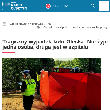
POSŁUCHAJ
Opublikowany 6 czerwca 2026
Aktualności
,
Aplikacja mobilna
,
Olecko
,
Regiony
Tragiczny wypadek koło Olecka. Nie żyje
jedna osoba, druga jest w szpitalu