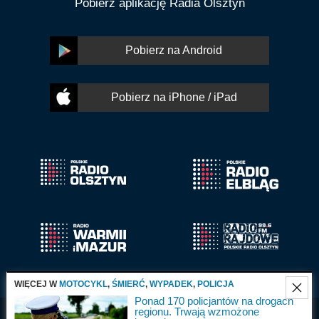
Pobierz aplikację Radia Olsztyn
Pobierz na Android
Pobierz na iPhone / iPad
WIĘCEJ W
MOTOCYKL
,
ŚMIERĆ
,
WYPADEK
,
POLICJA
Ponad 170 policjantów na drogach
regionu. Trwają wzmożone