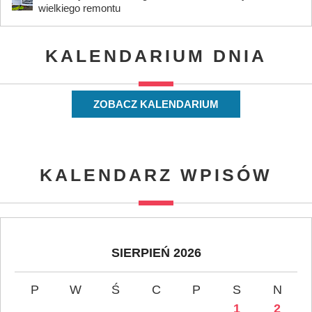
wielkiego remontu
KALENDARIUM DNIA
ZOBACZ KALENDARIUM
KALENDARZ WPISÓW
SIERPIEŃ 2026
P
W
Ś
C
P
S
N
1
2