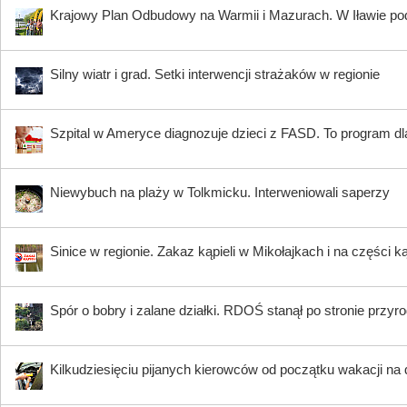
Krajowy Plan Odbudowy na Warmii i Mazurach. W Iławie p
Silny wiatr i grad. Setki interwencji strażaków w regionie
Szpital w Ameryce diagnozuje dzieci z FASD. To program dla
Niewybuch na plaży w Tolkmicku. Interweniowali saperzy
Sinice w regionie. Zakaz kąpieli w Mikołajkach i na części k
Spór o bobry i zalane działki. RDOŚ stanął po stronie przyr
Kilkudziesięciu pijanych kierowców od początku wakacji na