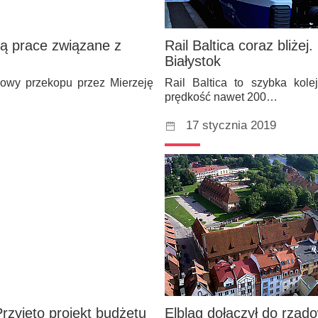
zą prace związane z
Rail Baltica coraz bliże
Białystok
dowy przekopu przez Mierzeję
Rail Baltica to szybka kole
prędkość nawet 200…
17 stycznia 2019
Przyjęto projekt budżetu
Elbląg dołączył do rzą