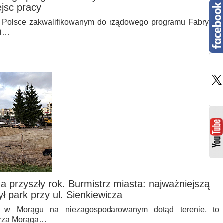
jsc pracy
w Polsce zakwalifikowanym do rządowego programu Fabryka.
mi…
przyszły rok. Burmistrz miasta: najważniejszą
ł park przy ul. Sienkiewicza
a w Morągu na niezagospodarowanym dotąd terenie, to
trza Morąga…