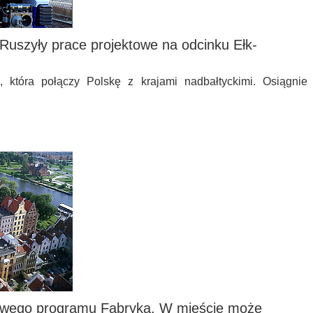
j. Ruszyły prace projektowe na odcinku Ełk-
j, która połączy Polskę z krajami nadbałtyckimi. Osiągnie
dowego programu Fabryka. W mieście może