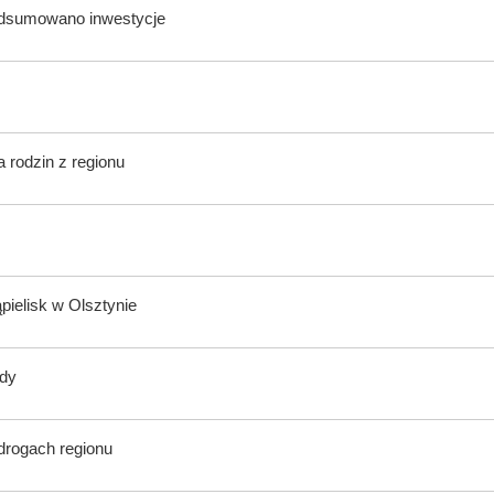
odsumowano inwestycje
 rodzin z regionu
ąpielisk w Olsztynie
ody
 drogach regionu