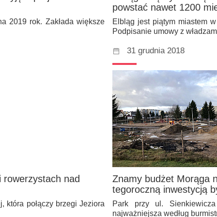
powstać nawet 1200 mie
 na 2019 rok. Zakłada większe
Elbląg jest piątym miastem 
Podpisanie umowy z władza
31 grudnia 2018
i rowerzystach nad
Znamy budżet Morąga na 
tegoroczną inwestycją by
 która połączy brzegi Jeziora
Park przy ul. Sienkiewicz
najważniejsza według burmis