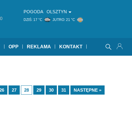
POGODA
OLSZTYN
0
DZIŚ:
17 °C
JUTRO:
21 °C
Y
OPP
REKLAMA
KONTAKT
26
27
28
29
30
31
NASTĘPNE »