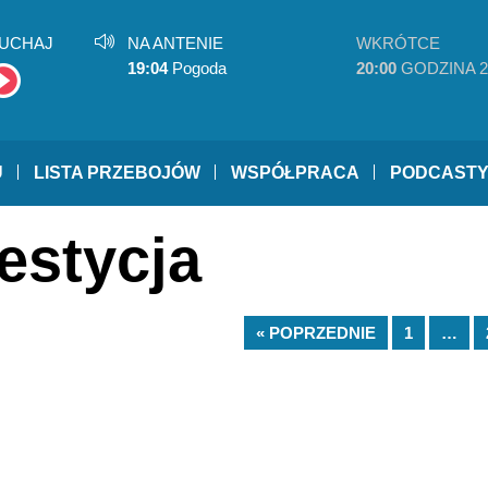
UCHAJ
NA ANTENIE
WKRÓTCE
19:04
Pogoda
20:00
GODZINA 2
U
LISTA PRZEBOJÓW
WSPÓŁPRACA
PODCAST
estycja
« POPRZEDNIE
1
…