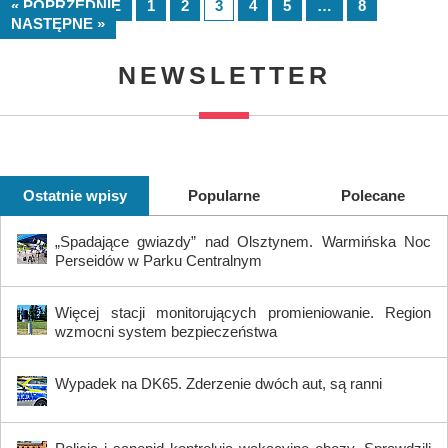
« POPRZEDNIE
1
2
3
4
5
…
8
NASTĘPNE »
NEWSLETTER
Ostatnie wpisy
Popularne
Polecane
„Spadające gwiazdy” nad Olsztynem. Warmińska Noc
Perseidów w Parku Centralnym
Więcej stacji monitorujących promieniowanie. Region
wzmocni system bezpieczeństwa
Wypadek na DK65. Zderzenie dwóch aut, są ranni