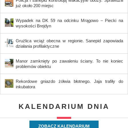
Policja i sanepid kontrolują wakacyjne obozy. Sprawdzili
już około 200 miejsc
Wypadek na DK 59 na odcinku Mrągowo – Piecki na
wysokości Brejdyn
Gruźlica wciąż obecna w regionie. Sanepid zapowiada
działania profilaktyczne
Manor zamknięty po zawaleniu ściany. To nie koniec
problemów obiektu
Rekordowe gniazdo żółwia błotnego. Jaja trafiły do
inkubatora
KALENDARIUM DNIA
ZOBACZ KALENDARIUM