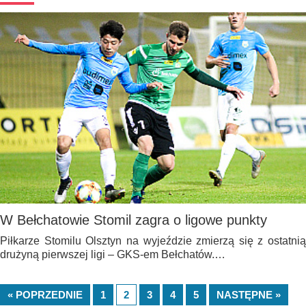
W Bełchatowie Stomil zagra o ligowe punkty
Piłkarze Stomilu Olsztyn na wyjeździe zmierzą się z ostatnią
drużyną pierwszej ligi – GKS-em Bełchatów.…
« POPRZEDNIE
1
2
3
4
5
NASTĘPNE »