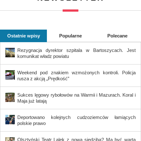
Ostatnie wpisy
Popularne
Polecane
Rezygnacja dyrektor szpitala w Bartoszycach. Jest
komunikat władz powiatu
Weekend pod znakiem wzmożonych kontroli. Policja
rusza z akcją „Prędkość”
Sukces lęgowy rybołowów na Warmii i Mazurach. Koral i
Maja już latają
Deportowano kolejnych cudzoziemców łamiących
polskie prawo
Olsztyński Teatr Lalek z nową siedzibą? Ma być warta