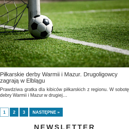
Piłkarskie derby Warmii i Mazur. Drugoligowcy
zagrają w Elblągu
Prawdziwa gratka dla kibiców piłkarskich z regionu. W sobotę
debry Warmii i Mazur w drugiej…
1
2
3
NASTĘPNE »
NEWSLETTER