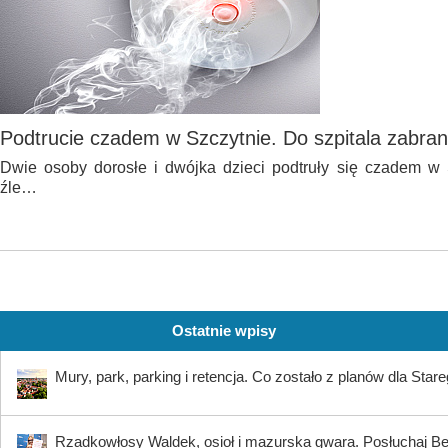
Podtrucie czadem w Szczytnie. Do szpitala zabran
Dwie osoby dorosłe i dwójka dzieci podtruły się czadem w S
źle…
Ostatnie wpisy
Mury, park, parking i retencja. Co zostało z planów dla Star
Rzadkowłosy Waldek, osioł i mazurska gwara. Posłuchaj B