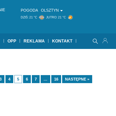
NIE
POGODA
OLSZTYN
DZIŚ:
21 °C
JUTRO:
21 °C
Y
OPP
REKLAMA
KONTAKT
3
4
5
6
7
…
16
NASTĘPNE »