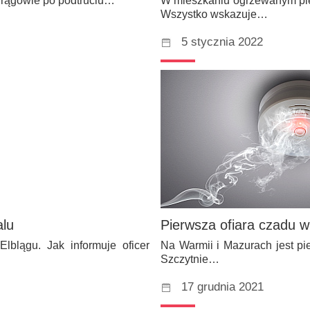
 Mrągowie po podtruciu…
W mieszkaniu ogrzewanym piece
Wszystko wskazuje…
5 stycznia 2022
alu
Pierwsza ofiara czadu w
lblągu. Jak informuje oficer
Na Warmii i Mazurach jest p
Szczytnie…
17 grudnia 2021