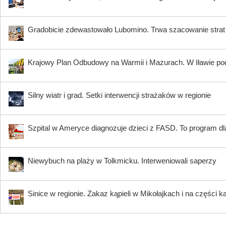
Gradobicie zdewastowało Lubomino. Trwa szacowanie strat
Krajowy Plan Odbudowy na Warmii i Mazurach. W Iławie p
Silny wiatr i grad. Setki interwencji strażaków w regionie
Szpital w Ameryce diagnozuje dzieci z FASD. To program dla
Niewybuch na plaży w Tolkmicku. Interweniowali saperzy
Sinice w regionie. Zakaz kąpieli w Mikołajkach i na części k