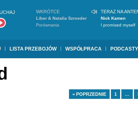
WKRÓTCE
TERAZ NA ANTE
UCHAJ
Liber & Natalia Szroeder
Nick Kamen
Porównania
I promised myself
U
LISTA PRZEBOJÓW
WSPÓŁPRACA
PODCAST
d
« POPRZEDNIE
1
…