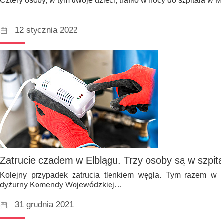
Cztery osoby, w tym dwoje dzieci, trafiło w nocy do szpitala w
12 stycznia 2022
Zatrucie czadem w Elblągu. Trzy osoby są w szpit
Kolejny przypadek zatrucia tlenkiem węgla. Tym razem w E
dyżurny Komendy Wojewódzkiej…
31 grudnia 2021