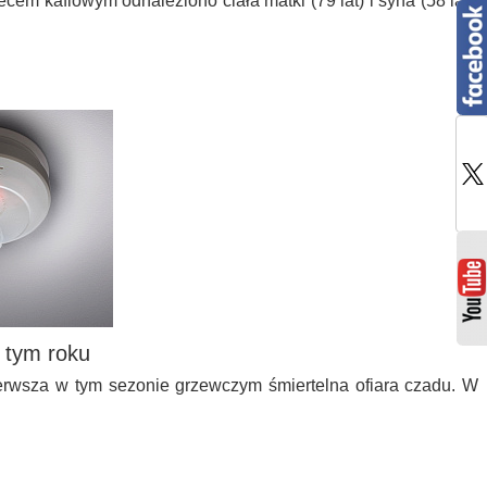
m kaflowym odnaleziono ciała matki (79 lat) i syna (58 lat).
 tym roku
ierwsza w tym sezonie grzewczym śmiertelna ofiara czadu. W