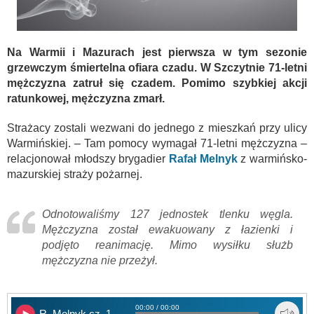
Na Warmii i Mazurach jest pierwsza w tym sezonie
grzewczym śmiertelna ofiara czadu. W Szczytnie 71-letni
mężczyzna zatruł się czadem. Pomimo szybkiej akcji
ratunkowej, mężczyzna zmarł.
Strażacy zostali wezwani do jednego z mieszkań przy ulicy
Warmińskiej. – Tam pomocy wymagał 71-letni mężczyzna –
relacjonował młodszy brygadier
Rafał Melnyk
z warmińsko-
mazurskiej straży pożarnej.
Odnotowaliśmy 127 jednostek tlenku węgla.
Mężczyzna został ewakuowany z łazienki i
podjęto reanimację. Mimo wysiłku służb
mężczyzna nie przeżył.
00:00 / 00:00
R. Melnyk cz. 1