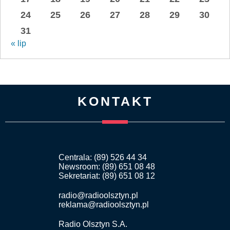
24
25
26
27
28
29
30
31
« lip
KONTAKT
Centrala: (89) 526 44 34
Newsroom: (89) 651 08 48
Sekretariat: (89) 651 08 12
radio@radioolsztyn.pl
reklama@radioolsztyn.pl
Radio Olsztyn S.A.