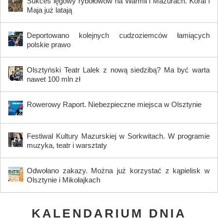
Sukces lęgowy rybołowów na Warmii i Mazurach. Koral i
Maja już latają
Deportowano kolejnych cudzoziemców łamiących
polskie prawo
Olsztyński Teatr Lalek z nową siedzibą? Ma być warta
nawet 100 mln zł
Rowerowy Raport. Niebezpieczne miejsca w Olsztynie
Festiwal Kultury Mazurskiej w Sorkwitach. W programie
muzyka, teatr i warsztaty
Odwołano zakazy. Można już korzystać z kąpielisk w
Olsztynie i Mikołajkach
KALENDARIUM DNIA