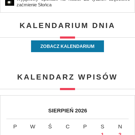
zaćmienie Słońca
KALENDARIUM DNIA
ZOBACZ KALENDARIUM
KALENDARZ WPISÓW
SIERPIEŃ 2026
P
W
Ś
C
P
S
N
1
2