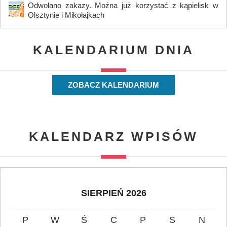
Odwołano zakazy. Można już korzystać z kąpielisk w
Olsztynie i Mikołajkach
KALENDARIUM DNIA
ZOBACZ KALENDARIUM
KALENDARZ WPISÓW
SIERPIEŃ 2026
P
W
Ś
C
P
S
N