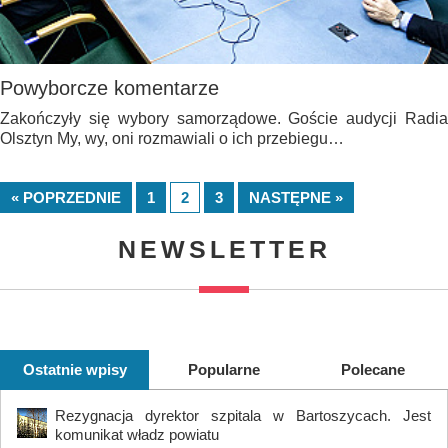
Powyborcze komentarze
Zakończyły się wybory samorządowe. Goście audycji Radia
Olsztyn My, wy, oni rozmawiali o ich przebiegu…
« POPRZEDNIE
1
2
3
NASTĘPNE »
NEWSLETTER
Ostatnie wpisy
Popularne
Polecane
Rezygnacja dyrektor szpitala w Bartoszycach. Jest
komunikat władz powiatu