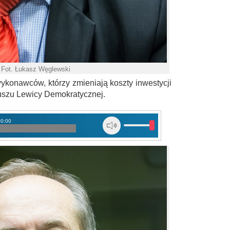
 Fot. Łukasz Węglewski
ykonawców, którzy zmieniają koszty inwestycji
uszu Lewicy Demokratycznej.
00:00