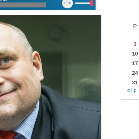
00:00
P
3
10
17
24
31
« lip