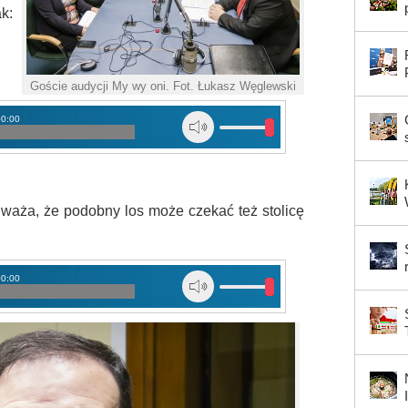
k:
Goście audycji My wy oni. Fot. Łukasz Węglewski
00:00
waża, że podobny los może czekać też stolicę
00:00