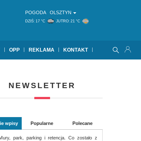
POGODA
OLSZTYN
DZIŚ:
17 °C
JUTRO:
21 °C
Y
OPP
REKLAMA
KONTAKT
NEWSLETTER
ie wpisy
Popularne
Polecane
Mury, park, parking i retencja. Co zostało z