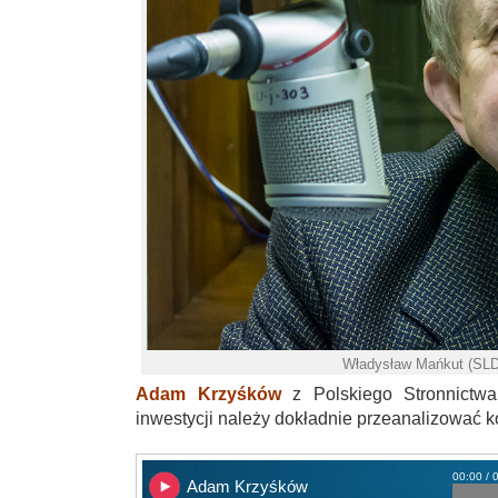
Władysław Mańkut (SLD
Adam Krzyśków
z Polskiego Stronnictw
inwestycji należy dokładnie przeanalizować 
00:00 / 
Adam Krzyśków