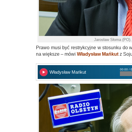
Jarosław Słoma (PO).
Prawo musi być restrykcyjne w stosunku do w
na większe – mówi
Władysław Mańkut
z Soj
00:00 / 
Władysław Mańkut