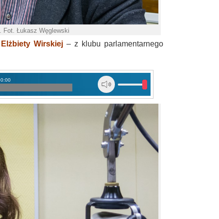
 Fot. Łukasz Węglewski
a
Elżbiety Wirskiej
– z klubu parlamentarnego
00:00