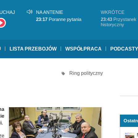
UCHAJ
NA ANTENIE
WKRÓTCE
23:17
Poranne pytania
23:43
Przystanek
historyczny
U
LISTA PRZEBOJÓW
WSPÓŁPRACA
PODCAST
Ring polityczny
na
ie
Ostatn
i.
ze