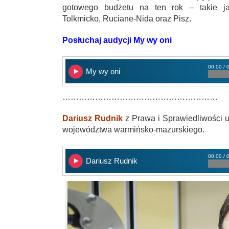
gotowego budżetu na ten rok – takie ja
Tolkmicko, Ruciane-Nida oraz Pisz.
Posłuchaj audycji My wy oni
00:00 / 
My wy oni
…………………………………………………
Dariusz Rudnik
z Prawa i Sprawiedliwości u
województwa warmińsko-mazurskiego.
00:00 / 
Dariusz Rudnik