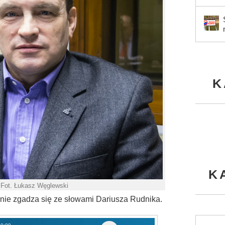
K
K
. Fot. Łukasz Węglewski
nie zgadza się ze słowami Dariusza Rudnika.