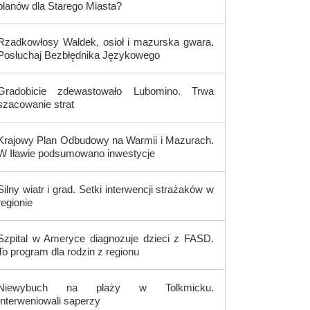
planów dla Starego Miasta?
Rzadkowłosy Waldek, osioł i mazurska gwara.
Posłuchaj Bezbłędnika Językowego
Gradobicie zdewastowało Lubomino. Trwa
szacowanie strat
Krajowy Plan Odbudowy na Warmii i Mazurach.
W Iławie podsumowano inwestycje
Silny wiatr i grad. Setki interwencji strażaków w
regionie
Szpital w Ameryce diagnozuje dzieci z FASD.
To program dla rodzin z regionu
Niewybuch na plaży w Tolkmicku.
Interweniowali saperzy