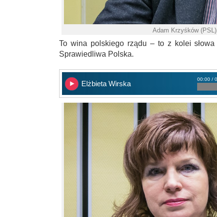
Adam Krzyśków (PSL).
To wina polskiego rządu – to z kolei słow
Sprawiedliwa Polska.
00:00 / 
Elżbieta Wirska