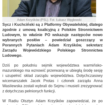
Adam Krzyśków (PSL). Fot. Łukasz Węglewski
Sycz i Kuchciński są z Platformy Obywatelskiej, dlatego
zgodnie z umową koalicyjną z Polskim Stronnictwem
Ludowym, to właśnie PO wskazuje następców nowo
wybranych posłów – powiedział goszczący w
Porannych Pytaniach Adam Krzyśków, sekretarz
Zarządu Wojewódzkiego Polskiego Stronnictwa
Ludowego.
Dziś po południu sejmik województwa warmińsko-
mazurskiego ma wznowić przerwaną w ubiegłą środę sesję
i uzupełnić skład zarządu województwa. Dotychczasowy
wicemarszałek Jacek Protas i członek zarządu Anna
Wasilewska zostali wybrali do Sejmu i musieli zrezygnować
z dotychczas pełnionych funkcji.
W Radiu Olsztyn Adam Krzyśków zapowiedział, że po