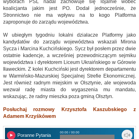
wyborach PSL nadal zachowuje się lojalnie wobec
koalicjanta jakim jest PO. Dodał jednocześnie, że
Stronnictwo nie ma wpływu na to kogo Platforma
zaproponuje do zarządu województwa.
W ubiegłym tygodniu lokalni działacze Platformy jako
kandydatów do zarządu województwa wskazali Mirona
Sycza i Marcina Kuchcińskiego. Sycz był posłem przez dwie
ostatnie kadencje, a wcześniej przewodniczącym sejmiku
województwa i dyrektorem Liceum Ukraińskiego w Górowie
Iławeckim. Z kolei Kuchciński jest dyrektorem departamentu
w Warmińsko-Mazurskiej Specjalnej Strefie Ekonomicznej.
Jest również radnym miejskim w Olsztynie, ale wojewoda
wezwał radę miasta do wygaszenia mu mandatu,
wskazując, że radny mieszka poza gminą Olsztyn.
Posłuchaj rozmowy Krzysztofa Kaszubskiego z
Adamem Krzyśkówem
00:00 / 00:00
Poranne Pytania