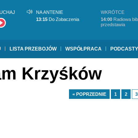
UCHAJ
NA ANTENIE
WKRÓTCE
13:15
Do Zobaczenia
14:00
Radiowa bibl
przedstawia
U
LISTA PRZEBOJÓW
WSPÓŁPRACA
PODCAST
dam Krzyśków
« POPRZEDNIE
1
2
3