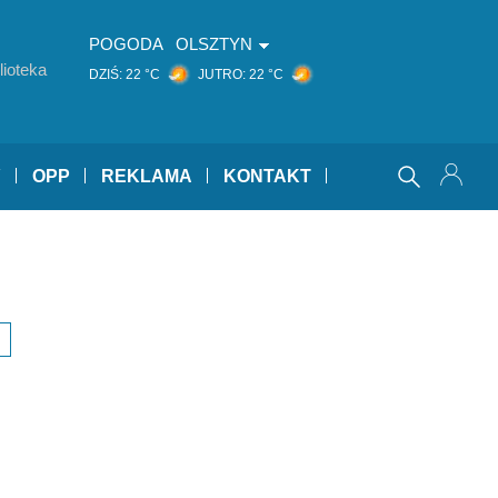
POGODA
OLSZTYN
ioteka
DZIŚ:
22 °C
JUTRO:
22 °C
Y
OPP
REKLAMA
KONTAKT