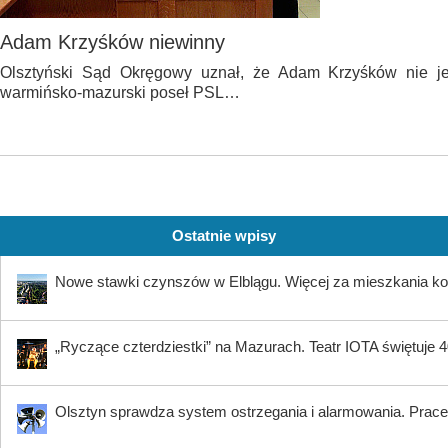
Adam Krzyśków niewinny
Olsztyński Sąd Okręgowy uznał, że Adam Krzyśków nie jes
warmińsko-mazurski poseł PSL…
Ostatnie wpisy
Nowe stawki czynszów w Elblągu. Więcej za mieszkania ko
„Ryczące czterdziestki” na Mazurach. Teatr IOTA świętuje 40
Olsztyn sprawdza system ostrzegania i alarmowania. Prace 