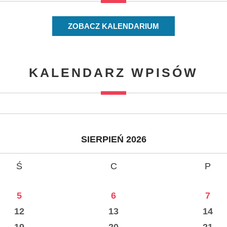
ZOBACZ KALENDARIUM
KALENDARZ WPISÓW
SIERPIEŃ 2026
Ś
C
P
5
6
7
12
13
14
19
20
21