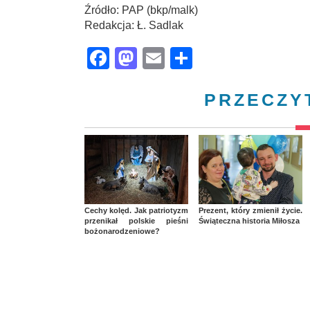
Źródło: PAP (bkp/malk)
Redakcja: Ł. Sadlak
Facebook
Mastodon
Email
Share
PRZECZY
Cechy kolęd. Jak patriotyzm
Prezent, który zmienił życie.
przenikał polskie pieśni
Świąteczna historia Miłosza
bożonarodzeniowe?