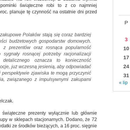
pominki świąteczne robi to z co najmniej
oc. planuje tę czynność na ostatnie dni przed
P
zakupowe Polaków stają się coraz bardziej
3
ości budżetowych gospodarstw domowych.
h z prezentów oraz rosnąca popularność
10
ygnały rosnącej potrzeby racjonalizacji
17
 detalicznego oznacza to konieczność
24
omocje, już wczesną jesienią, aby odpowiadać
 perspektywie zjawiska te mogą przyczynić
31
enia, związanego z impulsywnymi zakupami
« lip
elczak.
świąteczne prezenty wyłącznie lub głównie
kupy w sklepach stacjonarnych. Dodano, że 72
datki ze środków bieżących, a 16 proc. sięgnie