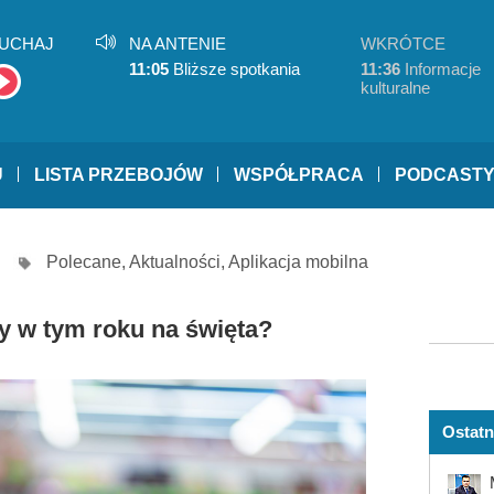
UCHAJ
NA ANTENIE
WKRÓTCE
11:05
Bliższe spotkania
11:36
Informacje
kulturalne
U
LISTA PRZEBOJÓW
WSPÓŁPRACA
PODCAST
Polecane
,
Aktualności
,
Aplikacja mobilna
my w tym roku na święta?
Ostatn