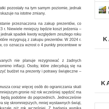
datki pozostały na tym samym poziomie, jednak
skazuje na istotne zmiany.
zostanie przeznaczona na zakup prezentów, co
3 r. Niewiele mniejszy będzie koszt jedzenia –
o jednak spadek kwoty względem zeszłego roku
K
 które rezygnują z zakupu prezentów. W 2024 r.
ów, co oznacza wzrost o 4 punkty procentowe w
wanych nie planuje rezygnować z żadnych
mimo inflacji. Osoby, które zdecydują się na
czyć budżet na prezenty i potrawy świąteczne –
K
musza coraz więcej osób do ograniczania skali
mniejszym gronie niż rok wcześniej spędzić ma
r. będą podobne do poprzednich. Jednocześnie
a się skromniejszych, mniej wystawnych świąt,
okazałe niż rok wcześniej. Z badania wynika