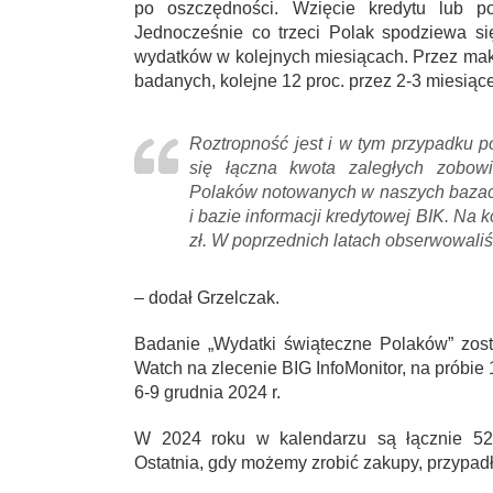
po oszczędności. Wzięcie kredytu lub po
Jednocześnie co trzeci Polak spodziewa si
wydatków w kolejnych miesiącach. Przez mak
badanych, kolejne 12 proc. przez 2-3 miesiące,
Roztropność jest i w tym przypadku p
się łączna kwota zaległych zobow
Polaków notowanych w naszych bazach,
i bazie informacji kredytowej BIK. Na k
zł. W poprzednich latach obserwowaliś
– dodał Grzelczak.
Badanie „Wydatki świąteczne Polaków” zos
Watch na zlecenie BIG InfoMonitor, na próbi
6-9 grudnia 2024 r.
W 2024 roku w kalendarzu są łącznie 52 
Ostatnia, gdy możemy zrobić zakupy, przypadł