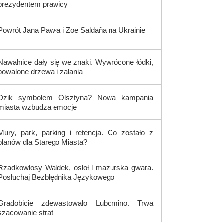
prezydentem prawicy
Powrót Jana Pawła i Zoe Saldaña na Ukrainie
Nawałnice dały się we znaki. Wywrócone łódki,
powalone drzewa i zalania
Dzik symbolem Olsztyna? Nowa kampania
miasta wzbudza emocje
Mury, park, parking i retencja. Co zostało z
planów dla Starego Miasta?
Rzadkowłosy Waldek, osioł i mazurska gwara.
Posłuchaj Bezbłędnika Językowego
Gradobicie zdewastowało Lubomino. Trwa
szacowanie strat