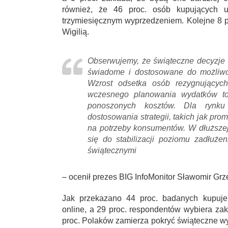
również, że 46 proc. osób kupujących u
trzymiesięcznym wyprzedzeniem. Kolejne 8 pr
Wigilią.
Obserwujemy, że świąteczne decyzje 
świadome i dostosowane do możliw
Wzrost odsetka osób rezygnującyc
wczesnego planowania wydatków to s
ponoszonych kosztów. Dla rynku
dostosowania strategii, takich jak pr
na potrzeby konsumentów. W dłuższej
się do stabilizacji poziomu zadłuż
świątecznymi
– ocenił prezes BIG InfoMonitor Sławomir Grz
Jak przekazano 44 proc. badanych kupuje 
online, a 29 proc. respondentów wybiera za
proc. Polaków zamierza pokryć świąteczne wy