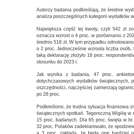
Autorzy badania podkreślają, że średnie wy
analiza poszczególnych kategorii wydatków w
Największa część tej kwoty, czyli 542 zł 
oznacza wzrost o 4 proc. w porównaniu z 202
średnio 518 zł. W tym przypadku odnotowan
o 2 proc. Jednocześnie wzrosła liczba osób,
taką deklarację złożyło 16 proc. respondent
stosunku do 2023 r.
Jak wynika z badania, 47 proc. ankieto
dotychczasowych wydatków świątecznych, po
oszczędności, najczęściej zamierzają ograni
po 28 proc.
Podkreślono, że trudna sytuacja finansowa z
świątecznych spotkań. Tegoroczną Wigilię w 
15 proc. badanych. Dla 65 proc. święta w b
32 proc. Polaków zadeklarowało, że spodziew
a 3 proc. zakłada, że będą one bardziej 