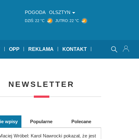
POGODA
OLSZTYN
DZIŚ:
22 °C
JUTRO:
22 °C
Y
OPP
REKLAMA
KONTAKT
NEWSLETTER
ie wpisy
Popularne
Polecane
Maciej Wróbel: Karol Nawrocki pokazał, że jest