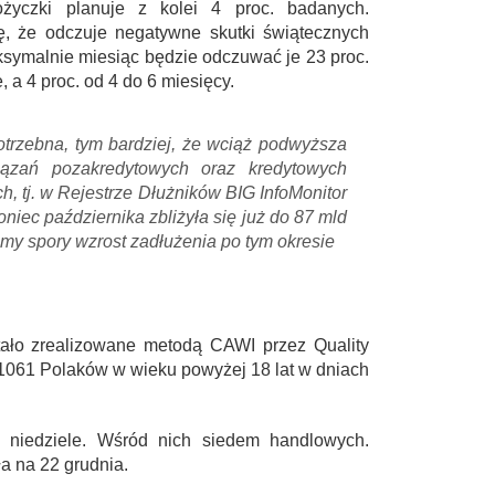
życzki planuje z kolei 4 proc. badanych.
ę, że odczuje negatywne skutki świątecznych
symalnie miesiąc będzie odczuwać je 23 proc.
 a 4 proc. od 4 do 6 miesięcy.
otrzebna, tym bardziej, że wciąż podwyższa
iązań pozakredytowych oraz kredytowych
 tj. w Rejestrze Dłużników BIG InfoMonitor
oniec października zbliżyła się już do 87 mld
my spory wzrost zadłużenia po tym okresie
tało zrealizowane metodą CAWI przez Quality
e 1061 Polaków w wieku powyżej 18 lat w dniach
niedziele. Wśród nich siedem handlowych.
a na 22 grudnia.