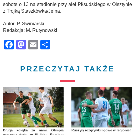
sobotę o 13 na stadionie przy alei Piłsudskiego w Olsztynie
z Trójką Staszkówka/Jelna.
Autor: P. Świniarski
Redakcja: M. Rutynowski
Facebook
Mastodon
Email
Share
PRZECZYTAJ TAKŻE
Druga kolejka za nami. Olimpia
Ruszyły rozgrywki ligowe w regionie!
wygrywa derby w III lidze, Rominta