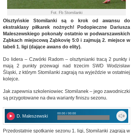
Fot. Fb Stomilanki
Olsztyńskie Stomilanki są o krok od awansu do
ekstraklasy piłkarek nożnych! Podopieczne Dariusza
Maleszewskiego pokonały ostatnio w podwarszawskich
Ząbkach miejscową Ząbkovię 5:0 i zajmują 2. miejsce w
tabeli 1. ligi (dające awans do elity).
Do lidera – Czwórki Radom – olsztynianki tracą 2 punkty i
mają 2 punkty przewagi nad trzecim SWD Wodzisław
Śląski, z którym Stomilanki zagrają na wyjeździe w ostatniej
kolejce.
Jak zapewnia szkoleniowiec Stomilanek – jego zawodniczki
są przygotowane na dwa warianty finiszu sezonu.
00:00 / 00:00
D. Maleszewski
Przedostatnie spotkanie sezonu 1. ligi, Stomilanki zagrają w