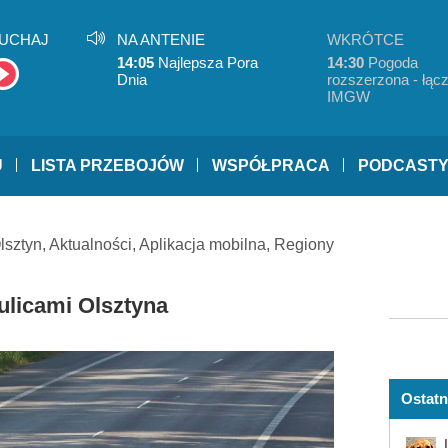
UCHAJ
NA ANTENIE
WKRÓTCE
14:05
Najlepsza Pora
14:30
Pogoda
Dnia
rozszerzona - łącz
IMGW
U
LISTA PRZEBOJÓW
WSPÓŁPRACA
PODCAST
lsztyn
,
Aktualności
,
Aplikacja mobilna
,
Regiony
ulicami Olsztyna
Ostatn