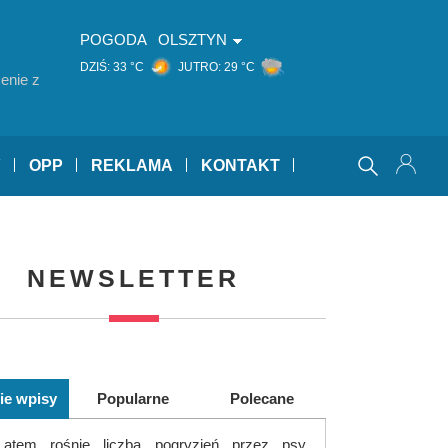
POGODA
OLSZTYN
DZIŚ:
33 °C
JUTRO:
29 °C
enie z
Y
OPP
REKLAMA
KONTAKT
NEWSLETTER
ie wpisy
Popularne
Polecane
Latem rośnie liczba pogryzień przez psy.