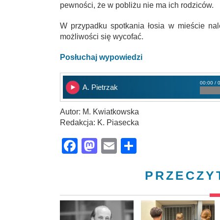
pewności, że w pobliżu nie ma ich rodziców.
W przypadku spotkania łosia w mieście na
możliwości się wycofać.
Posłuchaj wypowiedzi
00:00 / 
A. Pietrzak
Autor: M. Kwiatkowska
Redakcja: K. Piasecka
Facebook
Mastodon
Email
Share
PRZECZY