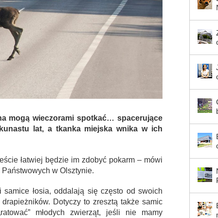
yna mogą wieczorami spotkać… spacerujące
ilkunastu lat, a tkanka miejska wnika w ich
mieście łatwiej będzie im zdobyć pokarm – mówi
w Państwowych w Olsztynie.
i samice łosia, oddalają się często od swoich
drapieżników. Dotyczy to zresztą także samic
„ratować” młodych zwierząt, jeśli nie mamy