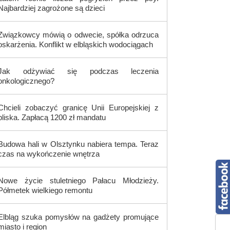
Najbardziej zagrożone są dzieci
Związkowcy mówią o odwecie, spółka odrzuca
oskarżenia. Konflikt w elbląskich wodociągach
Jak odżywiać się podczas leczenia
onkologicznego?
Chcieli zobaczyć granicę Unii Europejskiej z
bliska. Zapłacą 1200 zł mandatu
Budowa hali w Olsztynku nabiera tempa. Teraz
czas na wykończenie wnętrza
Nowe życie stuletniego Pałacu Młodzieży.
Półmetek wielkiego remontu
Elbląg szuka pomysłów na gadżety promujące
miasto i region