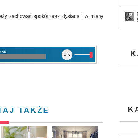
leży zachować spokój oraz dystans i w miarę
K
00:00
K
TAJ TAKŻE