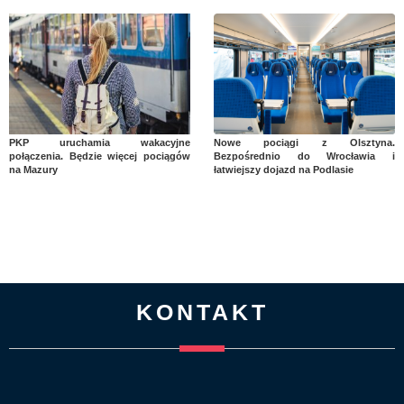
PKP uruchamia wakacyjne
Nowe pociągi z Olsztyna.
połączenia. Będzie więcej pociągów
Bezpośrednio do Wrocławia i
na Mazury
łatwiejszy dojazd na Podlasie
KONTAKT