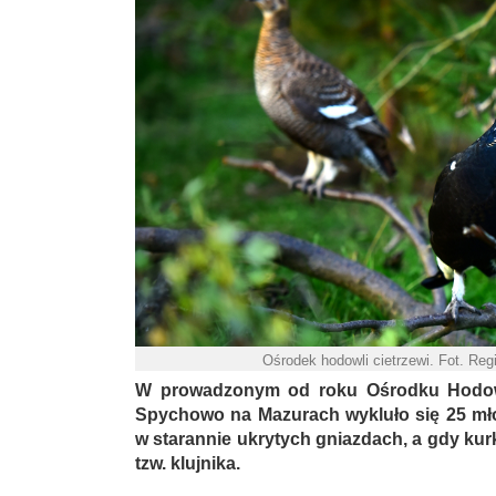
Ośrodek hodowli cietrzewi. Fot. R
W prowadzonym od roku Ośrodku Hodowli
Spychowo na Mazurach wykluło się 25 młod
w starannie ukrytych gniazdach, a gdy kurk
tzw. klujnika.