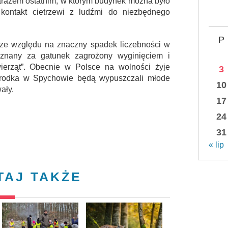
zarazem ostatnim, w którym budynek można było
kontakt cietrzewi z ludźmi do niezbędnego
P
óry ze względu na znaczny spadek liczebności w
ł uznany za gatunek zagrożony wyginięciem i
ierząt”. Obecnie w Polsce na wolności żyje
3
środka w Spychowie będą wypuszczali młode
10
ały.
17
24
31
« lip
TAJ TAKŻE