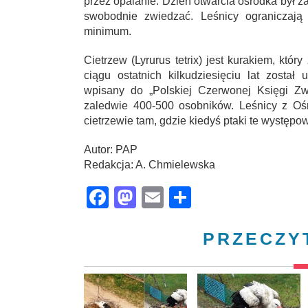
przez opalanie. Dzień otwarcia ośrodka był 
swobodnie zwiedzać. Leśnicy ograniczają 
minimum.
Cietrzew (Lyrurus tetrix) jest kurakiem, kt
ciągu ostatnich kilkudziesięciu lat zosta
wpisany do „Polskiej Czerwonej Księgi Zw
zaledwie 400-500 osobników. Leśnicy z O
cietrzewie tam, gdzie kiedyś ptaki te występow
Autor: PAP
Redakcja: A. Chmielewska
Facebook
Mastodon
Email
Share
PRZECZY