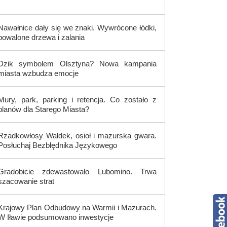
Nawałnice dały się we znaki. Wywrócone łódki,
powalone drzewa i zalania
Dzik symbolem Olsztyna? Nowa kampania
miasta wzbudza emocje
Mury, park, parking i retencja. Co zostało z
planów dla Starego Miasta?
Rzadkowłosy Waldek, osioł i mazurska gwara.
Posłuchaj Bezbłędnika Językowego
Gradobicie zdewastowało Lubomino. Trwa
szacowanie strat
Krajowy Plan Odbudowy na Warmii i Mazurach.
W Iławie podsumowano inwestycje