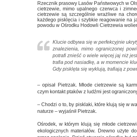
Rzecznik prasowy Lasów Państwowych w Olsz
cietrzewie, mimo upalnego czerwca i zimne
cietrzewie są szczególnie wrażliwe na cho
każdego pisklęcia i szybkie reagowanie na 
powodu w Ośrodku Hodowli Cietrzewia wolier
Klucie odbywa się w perfekcyjnie ukry
znalezienia, mimo ograniczonej powi
potrafi znieść o wiele więcej jaj niż 
trafia pod nasiadkę, a w momencie klu
Gdy pisklęta się wyklują, trafiają z po
– opisał Pietrzak. Młode cietrzewie są ka
czym kontakt ptaków z ludźmi jest ograniczo
– Chodzi o to, by pisklaki, które klują się 
naturze – wyjaśnił Pietrzak.
Ośrodek, w którym klują się młode cietrzew
ekologicznych materiałów. Drewno użyte do