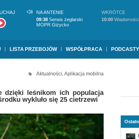
UCHAJ
NA ANTENIE
WKRÓTCE
09:38
Serwis żeglarski
10:00
Wiadomośc
MOPR Giżycko
U
LISTA PRZEBOJÓW
WSPÓŁPRACA
PODCAST
Aktualności
,
Aplikacja mobilna
 dzięki leśnikom ich populacja
rodku wykluło się 25 cietrzewi
Ostatn