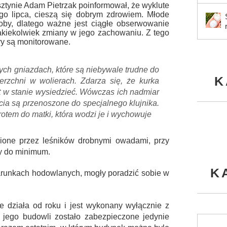
tynie Adam Pietrzak poinformował, że wyklute
go lipca, cieszą się dobrym zdrowiem. Młode
roby, dlatego ważne jest ciągłe obserwowanie
jakiekolwiek zmiany w jego zachowaniu. Z tego
y są monitorowane.
tych gniazdach, które są niebywale trudne do
K
erzchni w wolierach. Zdarza się, że kurka
jest w stanie wysiedzieć. Wówczas ich nadmiar
cia są przenoszone do specjalnego klujnika.
wrotem do matki, która wodzi je i wychowuje
rmione przez leśników drobnymi owadami, przy
ny do minimum.
K
w warunkach hodowlanych, mogły poradzić sobie w
ie działa od roku i jest wykonany wyłącznie z
 jego budowli zostało zabezpieczone jedynie