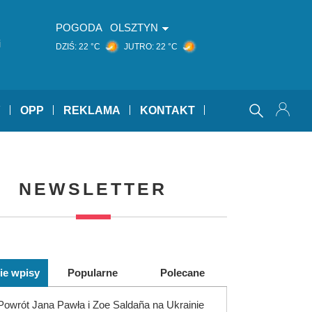
POGODA
OLSZTYN
i
DZIŚ:
22 °C
JUTRO:
22 °C
Y
OPP
REKLAMA
KONTAKT
NEWSLETTER
ie wpisy
Popularne
Polecane
Powrót Jana Pawła i Zoe Saldaña na Ukrainie