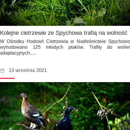
Kolejne cietrzewie ze Spychowa trafią na wolność
W Ośrodku Hodowli Cietrzewia w Nadleśnictwie Spychowo
wyhodowano 125 młodych ptaków. Trafiły do wolier
adaptacyjnych,…
13 września 2021