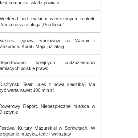
Jest komunikat władz powiatu
Weekend pod znakiem wzmożonych kontroli.
Policja rusza z akcją „Prędkość”
Sukces lęgowy rybołowów na Warmii i
Mazurach. Koral i Maja już latają
Deportowano kolejnych cudzoziemców
łamiących polskie prawo
Olsztyński Teatr Lalek z nową siedzibą? Ma
być warta nawet 100 mln zł
Rowerowy Raport. Niebezpieczne miejsca w
Olsztynie
Festiwal Kultury Mazurskiej w Sorkwitach. W
programie muzyka, teatr i warsztaty