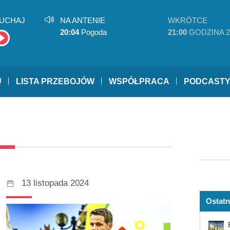
UCHAJ
NA ANTENIE
WKRÓTCE
20:04
Pogoda
21:00
GODZINA 2
U
LISTA PRZEBOJÓW
WSPÓŁPRACA
PODCAST
13 listopada 2024
Ostatn