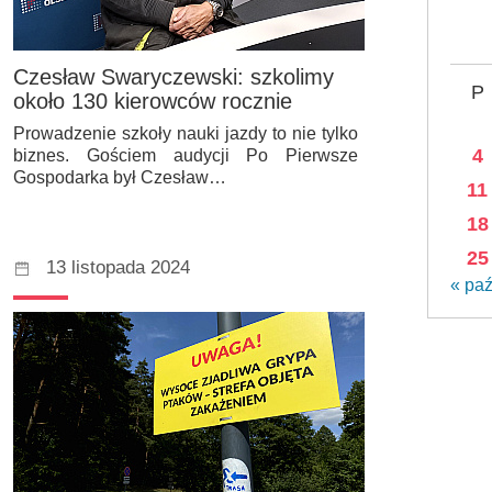
Czesław Swaryczewski: szkolimy
P
około 130 kierowców rocznie
Prowadzenie szkoły nauki jazdy to nie tylko
4
biznes. Gościem audycji Po Pierwsze
Gospodarka był Czesław…
11
18
25
13 listopada 2024
« pa