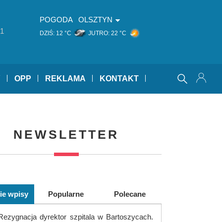
POGODA
OLSZTYN
1
DZIŚ:
12 °C
JUTRO:
22 °C
Y
OPP
REKLAMA
KONTAKT
NEWSLETTER
ie wpisy
Popularne
Polecane
Rezygnacja dyrektor szpitala w Bartoszycach.