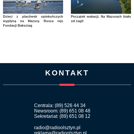
Dzieci z placówek opiekuńczych
Początek wakacji. Na Mazurach biało
wypłyną na Mazury. Rusza rejs
od żagli
Fundacji Baksztag
KONTAKT
Centrala: (89) 526 44 34
Newsroom: (89) 651 08 48
Sekretariat: (89) 651 08 12
radio@radioolsztyn.pl
reklama@radioolsztyn.pl