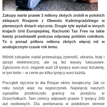
Zakupy warte prawie 3 miliony złotych zrobili w polskich
sklepach Rosjanie z Obwodu Kaliningradzkiego w
pierwszych dniach stycznia. Drugie tyle wydali w innych
krajach Unii Europejskiej. Rachunki Tax Free na takie
kwoty przedstawili podczas odprawy polskim celnikom.
To o ponad półtora miliona złotych więcej niż w
analogicznym czasie rok temu.
Wśród zakupów nadal przeważają żywność, ubrania, buty i
sprzęt elektroniczny, ale są też towary luksusowe.
Zgłoszono m.in. zegarek wart 18 tysięcy euro oraz biżuterię,
w tym kolie – w cenie po kilka tysięcy euro każda.
Początek stycznia to dla Rosjan okres świąteczny. Jak co
roku ruszyli więc na wypoczynek. Najwięcej naszych
sąsiadów przekroczyło granicę na przejściu w
Grzechotkach. Tam celnicy odprawili prawie 5 tysięcy 200
aut osobowych. Dla porównania w podobnym okresie