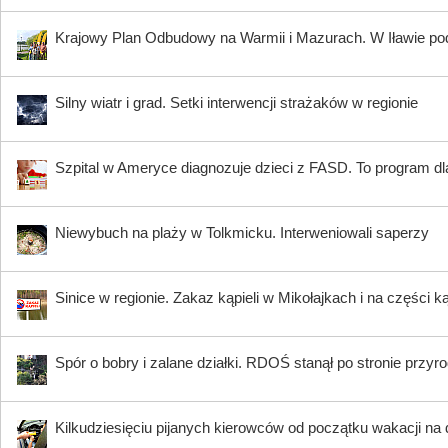
Krajowy Plan Odbudowy na Warmii i Mazurach. W Iławie p
Silny wiatr i grad. Setki interwencji strażaków w regionie
Szpital w Ameryce diagnozuje dzieci z FASD. To program dla
Niewybuch na plaży w Tolkmicku. Interweniowali saperzy
Sinice w regionie. Zakaz kąpieli w Mikołajkach i na części k
Spór o bobry i zalane działki. RDOŚ stanął po stronie przyr
Kilkudziesięciu pijanych kierowców od początku wakacji na