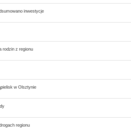
odsumowano inwestycje
 rodzin z regionu
ąpielisk w Olsztynie
ody
 drogach regionu