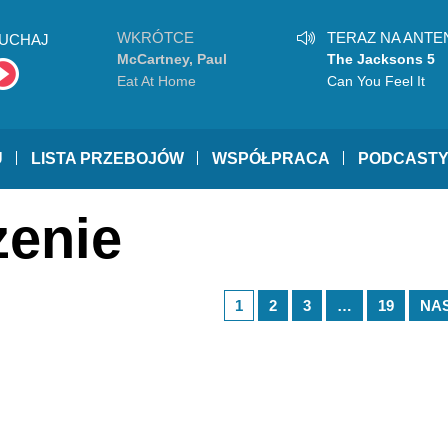
WKRÓTCE
TERAZ NA ANTE
UCHAJ
McCartney, Paul
The Jacksons 5
Eat At Home
Can You Feel It
U
LISTA PRZEBOJÓW
WSPÓŁPRACA
PODCAST
zenie
1
2
3
…
19
NA