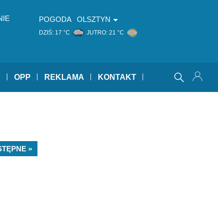
NIE
POGODA
OLSZTYN
DZIŚ:
17 °C
JUTRO:
21 °C
Y
OPP
REKLAMA
KONTAKT
STĘPNE »