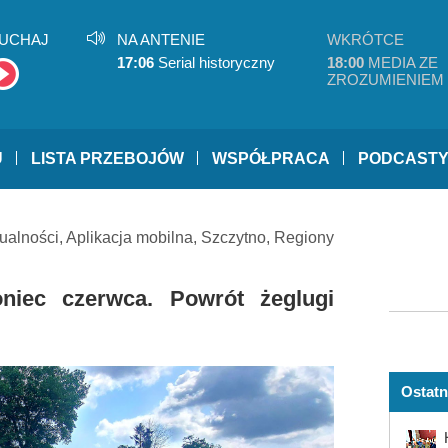
UCHAJ
NA ANTENIE
WKRÓTCE
17:06
Serial historyczny
18:00
MEDIA ZE
ZROZUMIENIEM
U
LISTA PRZEBOJÓW
WSPÓŁPRACA
PODCAST
ualności
,
Aplikacja mobilna
,
Szczytno
,
Regiony
niec czerwca. Powrót żeglugi
Ostatn