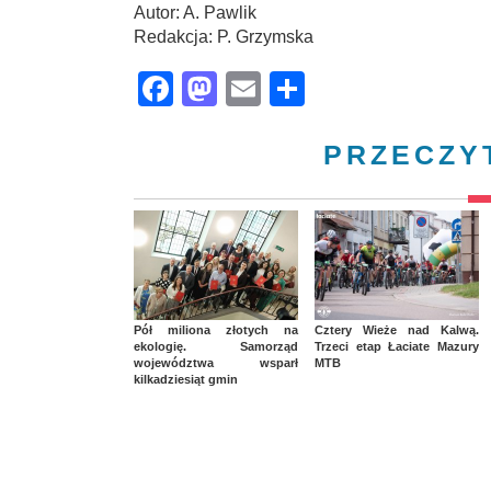
Autor: A. Pawlik
Redakcja: P. Grzymska
Facebook
Mastodon
Email
Share
PRZECZY
Pół miliona złotych na
Cztery Wieże nad Kalwą.
ekologię. Samorząd
Trzeci etap Łaciate Mazury
województwa wsparł
MTB
kilkadziesiąt gmin