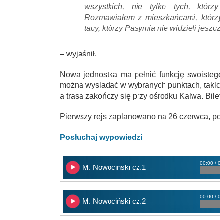
wszystkich, nie tylko tych, którz
Rozmawiałem z mieszkańcami, którzy
tacy, którzy Pasymia nie widzieli jeszc
– wyjaśnił.
Nowa jednostka ma pełnić funkcję swoisteg
można wysiadać w wybranych punktach, takich
a trasa zakończy się przy ośrodku Kalwa. Bile
Pierwszy rejs zaplanowano na 26 czerwca, p
Posłuchaj wypowiedzi
00:00 / 
M. Nowociński cz.1
00:00 / 
M. Nowociński cz.2