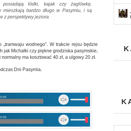
y posiadają łódki, kajak czy żaglówkę.
 mieszkają bardzo długo w Pasymiu, i są
ze z perspektywy jeziora
o „tramwaju wodnego”. W trakcie rejsu będzie
K
 jak Michałki czy piękne grodziska pasymskie,
t normalny ma kosztować 40 zł, a ulgowy 20 zł.
odczas Dni Pasymia.
00:00
K
00:00