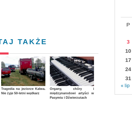
P
TAJ TAKŻE
3
10
17
24
31
« lip
Tragedia na jeziorze Kalwa.
Organy, chóry i
Nie żyje 50-letni wędkarz
międzynarodowi artyści w
Pasymiu i Dźwierzutach