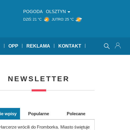
POGODA
OLSZTYN
DZIŚ:
21 °C
JUTRO:
25 °C
Y
OPP
REKLAMA
KONTAKT
NEWSLETTER
ie wpisy
Popularne
Polecane
Harcerze wrócili do Fromborka. Miasto świętuje