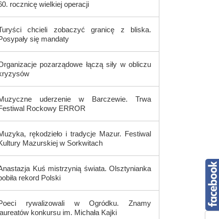
60. rocznicę wielkiej operacji
Turyści chcieli zobaczyć granicę z bliska.
Posypały się mandaty
Organizacje pozarządowe łączą siły w obliczu
kryzysów
Muzyczne uderzenie w Barczewie. Trwa
Festiwal Rockowy ERROR
Muzyka, rękodzieło i tradycje Mazur. Festiwal
Kultury Mazurskiej w Sorkwitach
Anastazja Kuś mistrzynią świata. Olsztynianka
pobiła rekord Polski
Poeci rywalizowali w Ogródku. Znamy
laureatów konkursu im. Michała Kajki