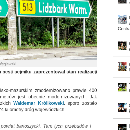
Centr
 Węglewski
sesji sejmiku zaprezentował stan realizacji
ńsko-mazurskim zmodernizowano prawie 400
ometrów jest obecnie modernizowanych. Jak
dzkich
Waldemar Królikowski
, sporo zostało
74 kilometry dróg wojewódzkich.
 powiat bartoszycki. Tam tych przebudów i