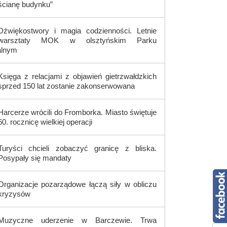
ścianę budynku”
Dźwiękostwory i magia codzienności. Letnie
warsztaty MOK w olsztyńskim Parku
alnym
Księga z relacjami z objawień gietrzwałdzkich
sprzed 150 lat zostanie zakonserwowana
Harcerze wrócili do Fromborka. Miasto świętuje
60. rocznicę wielkiej operacji
Turyści chcieli zobaczyć granicę z bliska.
Posypały się mandaty
Organizacje pozarządowe łączą siły w obliczu
kryzysów
Muzyczne uderzenie w Barczewie. Trwa