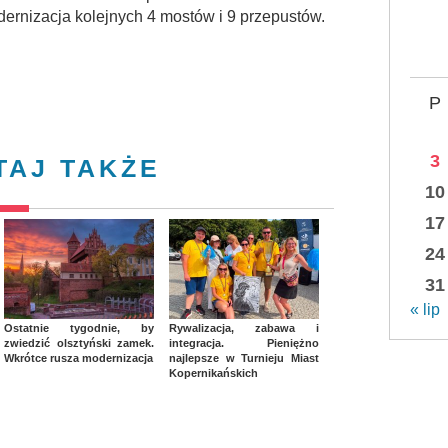
dernizacja kolejnych 4 mostów i 9 przepustów.
P
3
TAJ TAKŻE
10
17
24
31
« lip
Ostatnie tygodnie, by
Rywalizacja, zabawa i
zwiedzić olsztyński zamek.
integracja. Pieniężno
Wkrótce rusza modernizacja
najlepsze w Turnieju Miast
Kopernikańskich