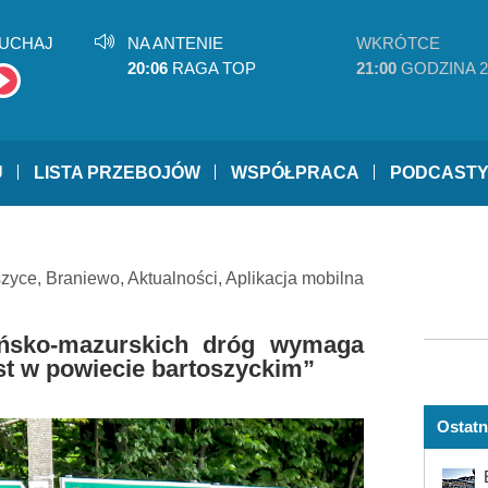
UCHAJ
NA ANTENIE
WKRÓTCE
20:06
RAGA TOP
21:00
GODZINA 2
U
LISTA PRZEBOJÓW
WSPÓŁPRACA
PODCAST
szyce
,
Braniewo
,
Aktualności
,
Aplikacja mobilna
ńsko-mazurskich dróg wymaga
jest w powiecie bartoszyckim”
Ostatn