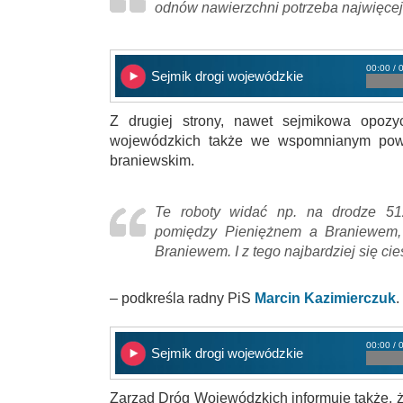
odnów nawierzchni potrzeba najwięcej
00:00 / 
Sejmik drogi wojewódzkie
Z drugiej strony, nawet sejmikowa opozy
wojewódzkich także we wspomnianym powie
braniewskim.
Te roboty widać np. na drodze 51
pomiędzy Pieniężnem a Braniewem,
Braniewem. I z tego najbardziej się cie
– podkreśla radny PiS
Marcin Kazimierczuk
.
00:00 / 
Sejmik drogi wojewódzkie
Zarząd Dróg Wojewódzkich informuje także, 