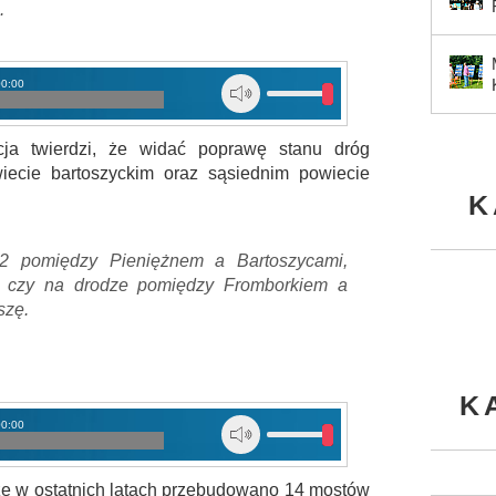
.
00:00
cja twierdzi, że widać poprawę stanu dróg
cie bartoszyckim oraz sąsiednim powiecie
K
2 pomiędzy Pieniężnem a Bartoszycami,
 czy na drodze pomiędzy Fromborkiem a
szę.
K
00:00
że w ostatnich latach przebudowano 14 mostów