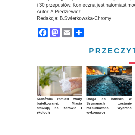
i 30 przepustów. Konieczna jest natomiast mo
Autor: A.Piedziewicz
Redakcja: B.Świerkowska-Chromy
Facebook
Mastodon
Email
Share
PRZECZY
Kranówka zamiast wody
Droga do lotniska w
butelkowanej. Miasta
Szymanach zostanie
stawiają na zdrowie i
rozbudowana. Wybrano
ekologię
wykonawcę