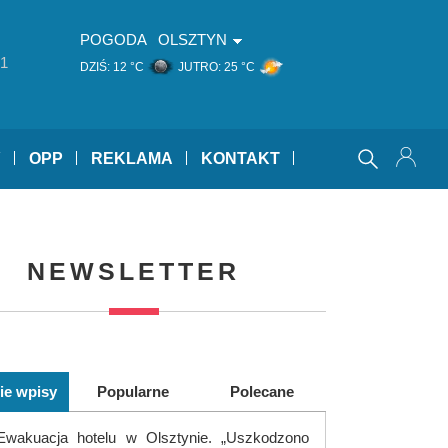
POGODA
OLSZTYN
1
DZIŚ:
12 °C
JUTRO:
25 °C
Y
OPP
REKLAMA
KONTAKT
NEWSLETTER
ie wpisy
Popularne
Polecane
Ewakuacja hotelu w Olsztynie. „Uszkodzono