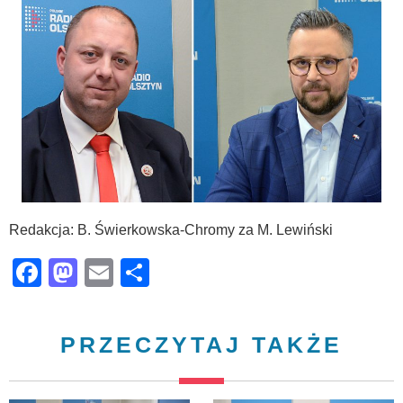
Redakcja: B. Świerkowska-Chromy za M. Lewiński
Facebook
Mastodon
Email
Share
PRZECZYTAJ TAKŻE