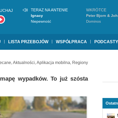
TERAZ NA ANTENIE
WKRÓTCE
UCHAJ
Ignacy
Peter Bjorn & Jo
Niepewność
Dominos
U
LISTA PRZEBOJÓW
WSPÓŁPRACA
PODCAST
ecane
,
Aktualności
,
Aplikacja mobilna
,
Regiony
 mapę wypadków. To już szósta
Ostatn