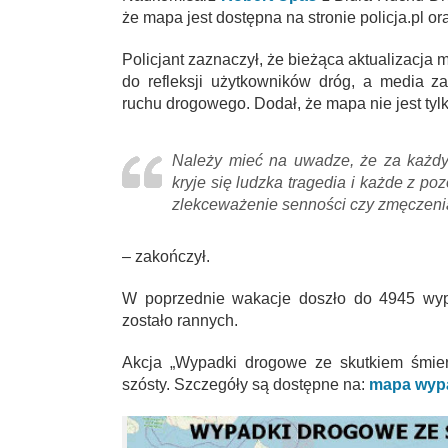
że mapa jest dostępna na stronie policja.pl 
Policjant zaznaczył, że bieżąca aktualizacja
do refleksji użytkowników dróg, a media z
ruchu drogowego. Dodał, że mapa nie jest tylk
Należy mieć na uwadze, że za każd
kryje się ludzka tragedia i każde z p
zlekceważenie senności czy zmęczenia
– zakończył.
W poprzednie wakacje doszło do 4945 wyp
zostało rannych.
Akcja „Wypadki drogowe ze skutkiem śmie
szósty. Szczegóły są dostępne na:
mapa wyp