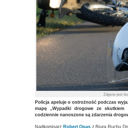
Zdjęcie jest il
Policja apeluje o ostrożność podczas wyj
mapę „Wypadki drogowe ze skutkiem ś
codziennie nanoszone są zdarzenia drogow
Nadkomisarz
Robert Opas
z Biura Ruchu Dr