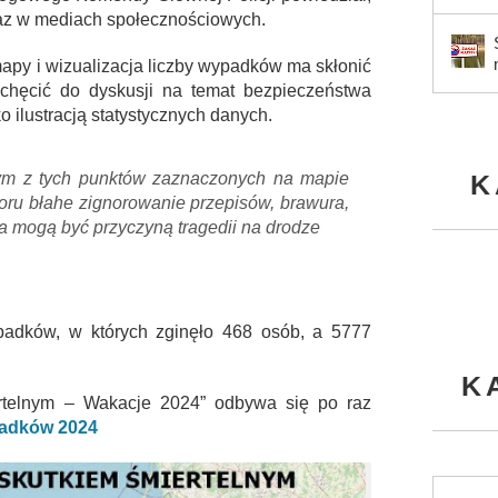
oraz w mediach społecznościowych.
 mapy i wizualizacja liczby wypadków ma skłonić
achęcić do dyskusji na temat bezpieczeństwa
o ilustracją statystycznych danych.
ym z tych punktów zaznaczonych na mapie
K
ozoru błahe zignorowanie przepisów, brawura,
 mogą być przyczyną tragedii na drodze
adków, w których zginęło 468 osób, a 5777
K
rtelnym – Wakacje 2024” odbywa się po raz
adków 2024