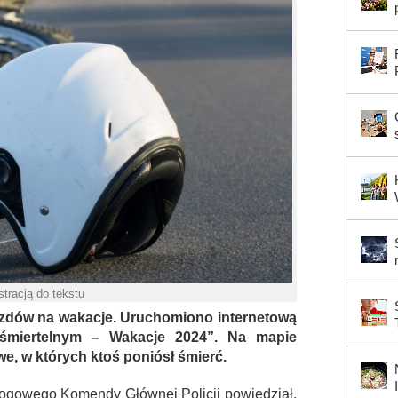
ustracją do tekstu
azdów na wakacje. Uruchomiono internetową
miertelnym – Wakacje 2024”. Na mapie
e, w których ktoś poniósł śmierć.
ogowego Komendy Głównej Policji powiedział,