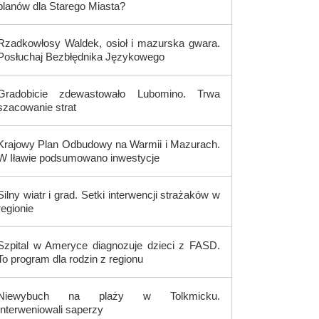
planów dla Starego Miasta?
Rzadkowłosy Waldek, osioł i mazurska gwara.
Posłuchaj Bezbłędnika Językowego
Gradobicie zdewastowało Lubomino. Trwa
szacowanie strat
Krajowy Plan Odbudowy na Warmii i Mazurach.
W Iławie podsumowano inwestycje
Silny wiatr i grad. Setki interwencji strażaków w
regionie
Szpital w Ameryce diagnozuje dzieci z FASD.
To program dla rodzin z regionu
Niewybuch na plaży w Tolkmicku.
Interweniowali saperzy