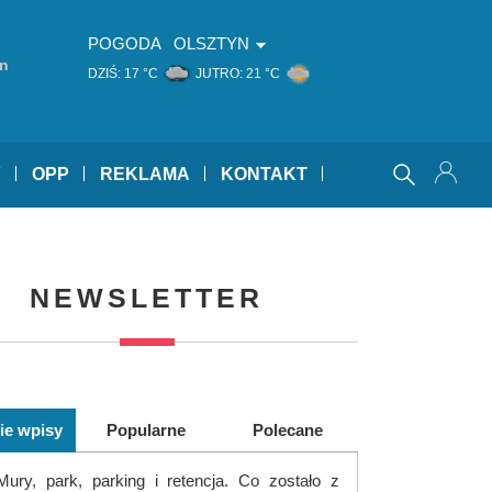
POGODA
OLSZTYN
hn
DZIŚ:
17 °C
JUTRO:
21 °C
Y
OPP
REKLAMA
KONTAKT
NEWSLETTER
ie wpisy
Popularne
Polecane
Mury, park, parking i retencja. Co zostało z