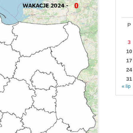
P
3
10
17
24
31
« lip