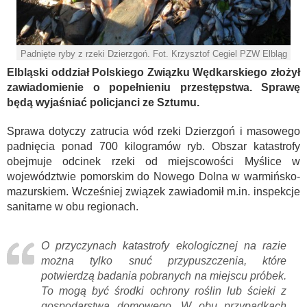
Padnięte ryby z rzeki Dzierzgoń. Fot. Krzysztof Cegiel PZW Elbląg
Elbląski oddział Polskiego Związku Wędkarskiego złożył
zawiadomienie o popełnieniu przestępstwa. Sprawę
będą wyjaśniać policjanci ze Sztumu.
Sprawa dotyczy zatrucia wód rzeki Dzierzgoń i masowego
padnięcia ponad 700 kilogramów ryb. Obszar katastrofy
obejmuje odcinek rzeki od miejscowości Myślice w
województwie pomorskim do Nowego Dolna w warmińsko-
mazurskiem. Wcześniej związek zawiadomił m.in. inspekcje
sanitarne w obu regionach.
O przyczynach katastrofy ekologicznej na razie
można tylko snuć przypuszczenia, które
potwierdzą badania pobranych na miejscu próbek.
To mogą być środki ochrony roślin lub ścieki z
gospodarstwa domowego. W obu przypadkach