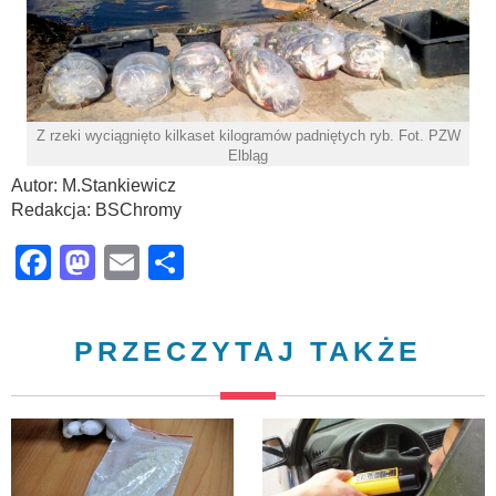
Z rzeki wyciągnięto kilkaset kilogramów padniętych ryb. Fot. PZW
Elbląg
Autor: M.Stankiewicz
Redakcja: BSChromy
Facebook
Mastodon
Email
Share
PRZECZYTAJ TAKŻE