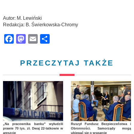
Autor: M. Lewiński
Redakcja: B. Świerkowska-Chromy
Facebook
Mastodon
Email
Share
PRZECZYTAJ TAKŻE
„Na pracownika banku” wyłudzili
Ruszył Fundusz Bezpieczeństwa i
prawie 70 tys. zł. Dwaj 22-latkowie w
Obronności. Samorządy mogą
areszcie
ubiegać się o wsparcie