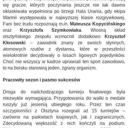
się gracze, których poczynania jeszcze nie tak dawno
oklaskiwała wypełniona po brzegi Hala Urania, gdy ekipa
Warmii występowała w najwyższej klasie rozgrywkowej.
Fani bez trudu rozpoznają m.in.
Mateusza Kopycińskiego
oraz
Krzysztofa Szymkowiaka
. Wiosną skład
olsztyńskiego zespołu wzmocnił dodatkowo
Krzysztof
Kłosowski
– zawodnik znany ze swoich słynnych,
atomowych rzutów z dystansu, które w przeszłości
wielokrotnie decydowały o losach ligowych pojedynków.
Choć nie wszyscy w kadrze uprawiali ten sport zawodowo,
to na boisku stanowią jeden, zgrany organizm.
Pracowity sezon i pasmo sukcesów
Droga do nadchodzącego turnieju finałowego była
niezwykle wymagająca. Przygotowania do walki o medale
ruszyły już jesienią ubiegłego roku. Przez ten czas
szczypiorniści z Olsztyna rozegrali aż 15 turniejów –
zarówno na parkietach krajowych, jak i zagranicznych.
Zdecydowaną większość z nich kończyli na podium.