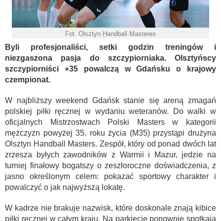
Fot. Olsztyn Handball Masteres
Byli profesjonaliści, setki godzin treningów i
niezgaszona pasja do szczypiorniaka. Olsztyńscy
szczypiorniści +35 powalczą w Gdańsku o krajowy
czempionat.
W najbliższy weekend Gdańsk stanie się areną zmagań
polskiej piłki ręcznej w wydaniu weteranów. Do walki w
oficjalnych Mistrzostwach Polski Masters w kategorii
mężczyzn powyżej 35. roku życia (M35) przystąpi drużyna
Olsztyn Handball Masters. Zespół, który od ponad dwóch lat
zrzesza byłych zawodników z Warmii i Mazur, jedzie na
turniej finałowy bogatszy o zeszłoroczne doświadczenia, z
jasno określonym celem: pokazać sportowy charakter i
powalczyć o jak najwyższą lokatę.
W kadrze nie brakuje nazwisk, które doskonale znają kibice
piłki ręcznej w całym kraju. Na parkiecie ponownie spotkają