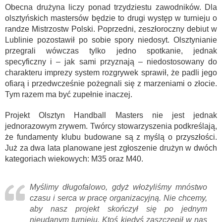
Obecna drużyna liczy ponad trzydziestu zawodników. Dla
olsztyńskich mastersów będzie to drugi występ w turnieju o
randze Mistrzostw Polski. Poprzedni, zeszłoroczny debiut w
Lublinie pozostawił po sobie spory niedosyt. Olsztynianie
przegrali wówczas tylko jedno spotkanie, jednak
specyficzny i – jak sami przyznają – niedostosowany do
charakteru imprezy system rozgrywek sprawił, że padli jego
ofiarą i przedwcześnie pożegnali się z marzeniami o złocie.
Tym razem ma być zupełnie inaczej.
Projekt Olsztyn Handball Masters nie jest jednak
jednorazowym zrywem. Twórcy stowarzyszenia podkreślają,
że fundamenty klubu budowane są z myślą o przyszłości.
Już za dwa lata planowane jest zgłoszenie drużyn w dwóch
kategoriach wiekowych: M35 oraz M40.
Myślimy długofalowo, gdyż włożyliśmy mnóstwo
czasu i serca w pracę organizacyjną. Nie chcemy,
aby nasz projekt skończył się po jednym
nieudanym turnieju. Ktoś kiedyś zaszczepił w nas